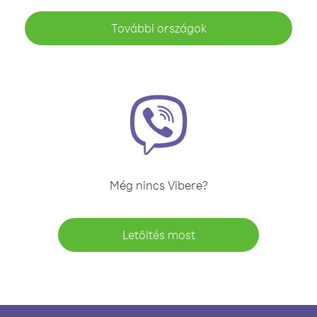
További országok
Még nincs Vibere?
Letöltés most