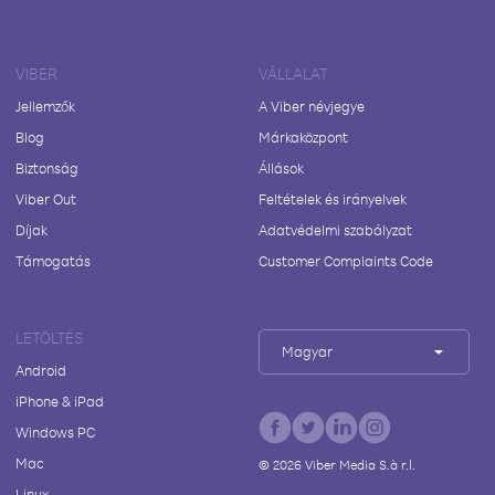
VIBER
VÁLLALAT
Jellemzők
A Viber névjegye
Blog
Márkaközpont
Biztonság
Állások
Viber Out
Feltételek és irányelvek
Díjak
Adatvédelmi szabályzat
Támogatás
Customer Complaints Code
LETÖLTÉS
Magyar
Android
iPhone & iPad
Windows PC
Mac
©
2026
Viber Media S.à r.l.
Linux