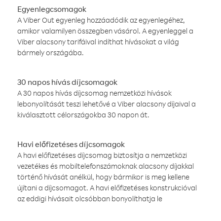
Egyenlegcsomagok
A Viber Out egyenleg hozzáadódik az egyenlegéhez,
amikor valamilyen összegben vásárol. A egyenleggel a
Viber alacsony tarifáival indíthat hívásokat a világ
bármely országába.
30 napos hívás díjcsomagok
A 30 napos hívás díjcsomag nemzetközi hívások
lebonyolítását teszi lehetővé a Viber alacsony díjaival a
kiválasztott célországokba 30 napon át.
Havi előfizetéses díjcsomagok
A havi előfizetéses díjcsomag biztosítja a nemzetközi
vezetékes és mobiltelefonszámoknak alacsony díjakkal
történő hívását anélkül, hogy bármikor is meg kellene
újítani a díjcsomagot. A havi előfizetéses konstrukcióval
az eddigi hívásait olcsóbban bonyolíthatja le