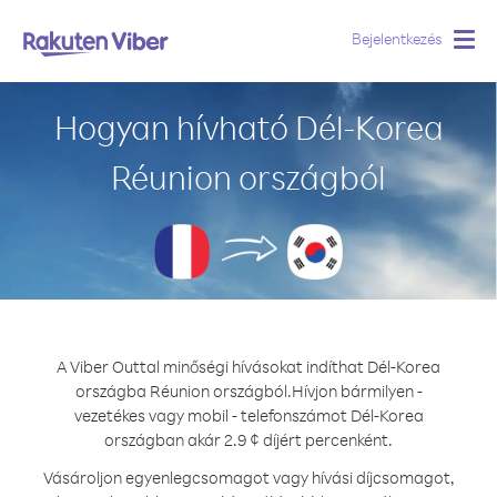
Bejelentkezés
Togg
navig
Hogyan hívható Dél-Korea
Réunion országból
A Viber Outtal minőségi hívásokat indíthat Dél-Korea
országba Réunion országból.
Hívjon bármilyen -
vezetékes vagy mobil - telefonszámot Dél-Korea
országban akár 2.9 ¢ díjért percenként.
Vásároljon egyenlegcsomagot vagy hívási díjcsomagot,