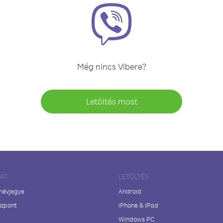
Még nincs Vibere?
Letöltés most
LAT
LETÖLTÉS
 névjegye
Android
özpont
iPhone & iPad
Windows PC