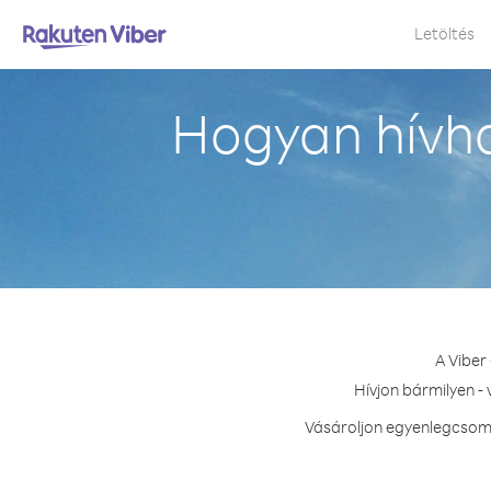
Letöltés
Hogyan hívha
A Viber
Hívjon bármilyen -
Vásároljon egyenlegcsoma