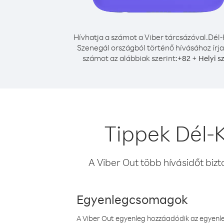
Hívhatja a számot a Viber tárcsázóval.
Dél-
Szenegál országból történő hívásához írja
számot az alábbiak szerint:
+
+
82
Helyi s
Tippek Dél-
A Viber Out több hívásidőt bizt
Egyenlegcsomagok
A Viber Out egyenleg hozzáadódik az egyenleg