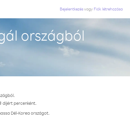
Bejelentkezés
vagy
Fiók létrehozása
gál országból
szágból.
 díjért percenként.
hassa Dél-Korea országot.