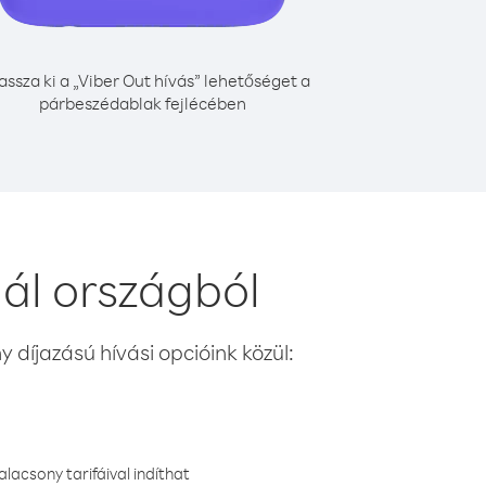
assza ki a „Viber Out hívás” lehetőséget a
párbeszédablak fejlécében
ál országból
 díjazású hívási opcióink közül:
lacsony tarifáival indíthat