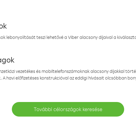
ok
k lebonyolítását teszi lehetővé a Viber alacsony díjaival a kiválas
magok
emzetközi vezetékes és mobiltelefonszámoknak alacsony díjakkal törté
. A havi előfizetéses konstrukcióval az eddigi hívásait olcsóbban bony
További célországok keresése