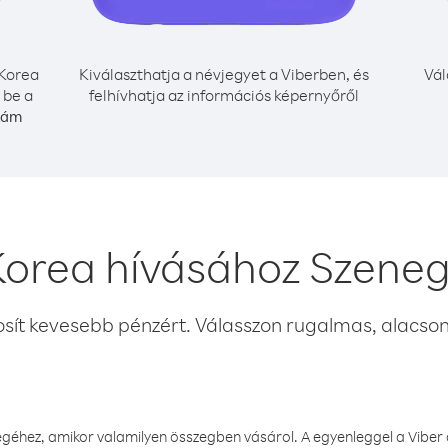
Korea
Kiválaszthatja a névjegyet a Viberben, és
Vál
 be a
felhívhatja az információs képernyőről
zám
Korea hívásához Szeneg
osít kevesebb pénzért. Válasszon rugalmas, alacsony
éhez, amikor valamilyen összegben vásárol. A egyenleggel a Viber a