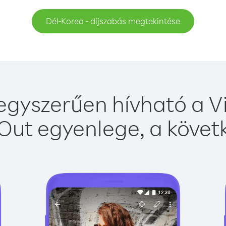
Dél-Korea - díjszabás megtekintése
egyszerűen hívható a Vi
Out egyenlege, a követk