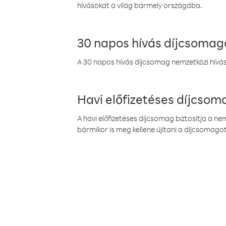
hívásokat a világ bármely országába.
30 napos hívás díjcsomag
A 30 napos hívás díjcsomag nemzetközi híváso
Havi előfizetéses díjcso
A havi előfizetéses díjcsomag biztosítja a n
bármikor is meg kellene újítani a díjcsomagot