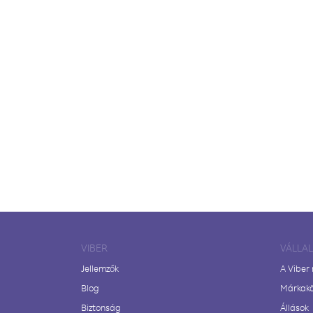
VIBER
VÁLLA
Jellemzők
A Viber
Blog
Márkak
Biztonság
Állások