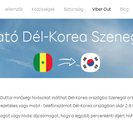
Jellemzők
Közösségek
Biztonság
Viber Out
Blog
tó Dél-Korea Szene
 Outtal minőségi hívásokat indíthat Dél-Korea országba Szenegál or
 vezetékes vagy mobil - telefonszámot Dél-Korea országban akár 2.9 ¢
got vagy hívási díjcsomagot, hogy a legjobb percenkénti díjért hív