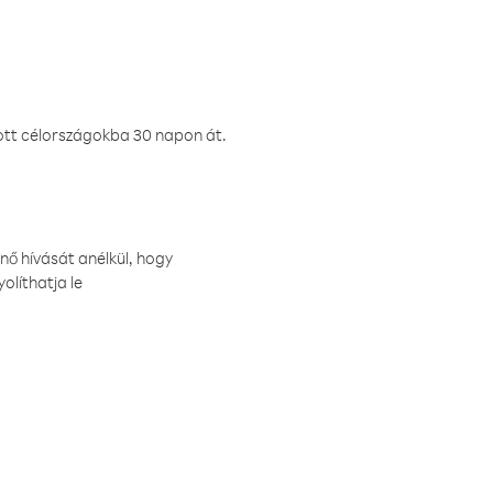
ztott célországokba 30 napon át.
nő hívását anélkül, hogy
olíthatja le