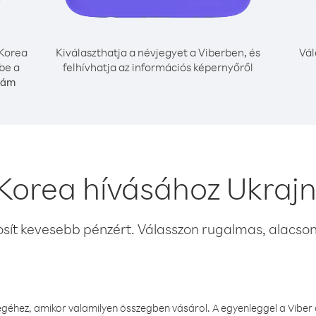
Korea
Kiválaszthatja a névjegyet a Viberben, és
Vál
be a
felhívhatja az információs képernyőről
zám
Korea hívásához Ukraj
osít kevesebb pénzért. Válasszon rugalmas, alacsony
éhez, amikor valamilyen összegben vásárol. A egyenleggel a Viber a