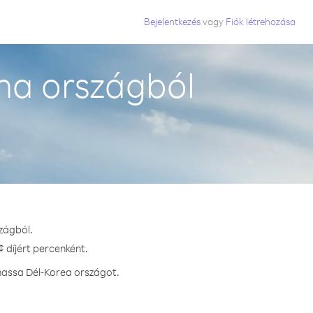
Bejelentkezés
vagy
Fiók létrehozása
na országból
zágból.
 díjért percenként.
hassa Dél-Korea országot.