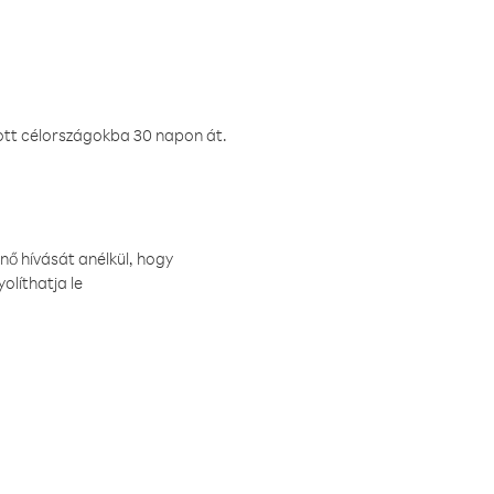
ztott célországokba 30 napon át.
nő hívását anélkül, hogy
olíthatja le