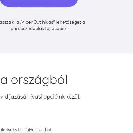
assza ki a „Viber Out hívás” lehetőséget a
párbeszédablak fejlécében
na országból
 díjazású hívási opcióink közül:
lacsony tarifáival indíthat