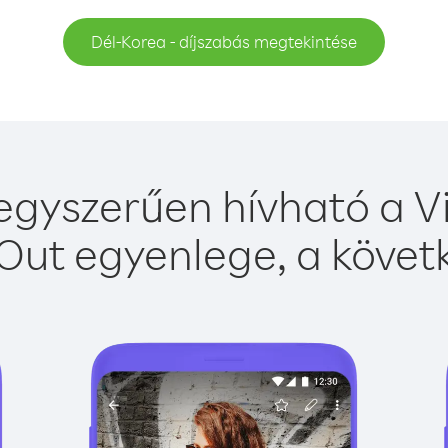
Dél-Korea - díjszabás megtekintése
egyszerűen hívható a Vi
Out egyenlege, a követk