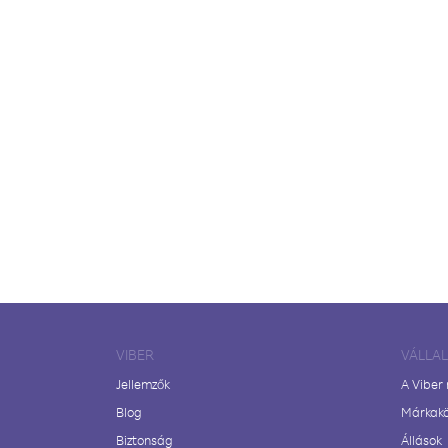
VIBER
VÁLLA
Jellemzők
A Viber
Blog
Márkak
Biztonság
Állások