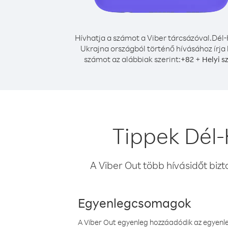
Hívhatja a számot a Viber tárcsázóval.
Dél-
Ukrajna országból történő hívásához írja 
számot az alábbiak szerint:
+
+
82
Helyi s
Tippek Dél-
A Viber Out több hívásidőt bizt
Egyenlegcsomagok
A Viber Out egyenleg hozzáadódik az egyenleg