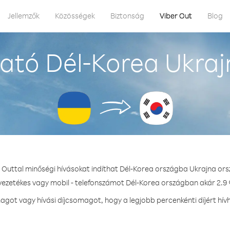
Jellemzők
Közösségek
Biztonság
Viber Out
Blog
ató Dél-Korea Ukraj
r Outtal minőségi hívásokat indíthat Dél-Korea országba Ukrajna ors
 vezetékes vagy mobil - telefonszámot Dél-Korea országban akár 2.9 ¢
got vagy hívási díjcsomagot, hogy a legjobb percenkénti díjért hív