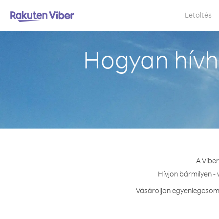
Letöltés
Hogyan hívh
A Vibe
Hívjon bármilyen -
Vásároljon egyenlegcsoma