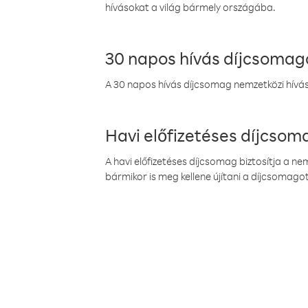
hívásokat a világ bármely országába.
30 napos hívás díjcsomag
A 30 napos hívás díjcsomag nemzetközi híváso
Havi előfizetéses díjcso
A havi előfizetéses díjcsomag biztosítja a n
bármikor is meg kellene újítani a díjcsomagot