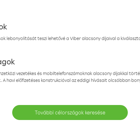
ok
k lebonyolítását teszi lehetővé a Viber alacsony díjaival a kiválas
magok
emzetközi vezetékes és mobiltelefonszámoknak alacsony díjakkal törté
. A havi előfizetéses konstrukcióval az eddigi hívásait olcsóbban bony
További célországok keresése