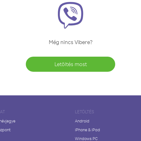
Még nincs Vibere?
Letöltés most
LAT
LETÖLTÉS
 névjegye
Android
özpont
iPhone & iPad
Windows PC