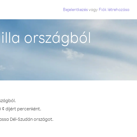
Bejelentkezés
vagy
Fiók létrehozása
lla országból
szágból.
 ¢ díjért percenként.
hassa Dél-Szudán országot.