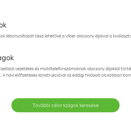
ok
k lebonyolítását teszi lehetővé a Viber alacsony díjaival a kiválas
magok
emzetközi vezetékes és mobiltelefonszámoknak alacsony díjakkal törté
. A havi előfizetéses konstrukcióval az eddigi hívásait olcsóbban bony
További célországok keresése