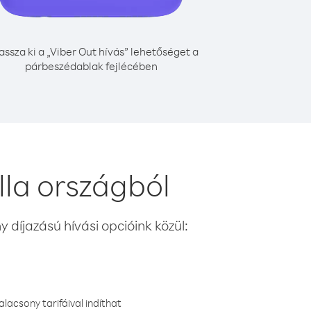
assza ki a „Viber Out hívás” lehetőséget a
párbeszédablak fejlécében
lla országból
 díjazású hívási opcióink közül:
lacsony tarifáival indíthat