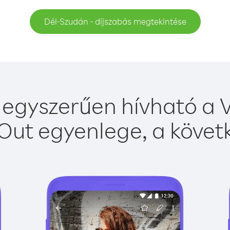
Dél-Szudán - díjszabás megtekintése
egyszerűen hívható a V
Out egyenlege, a követk