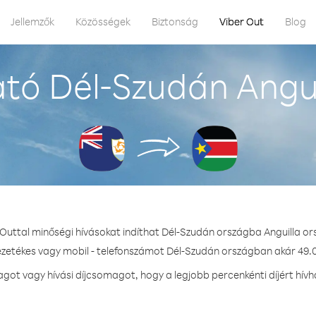
Jellemzők
Közösségek
Biztonság
Viber Out
Blog
tó Dél-Szudán Angui
 Outtal minőségi hívásokat indíthat Dél-Szudán országba Anguilla or
ezetékes vagy mobil - telefonszámot Dél-Szudán országban akár 49.0
ot vagy hívási díjcsomagot, hogy a legjobb percenkénti díjért hív