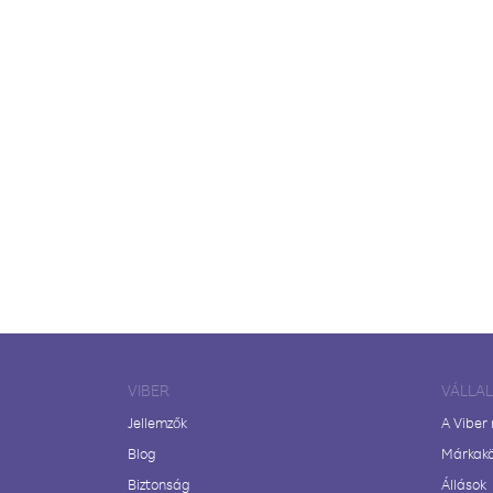
VIBER
VÁLLA
Jellemzők
A Viber
Blog
Márkak
Biztonság
Állások