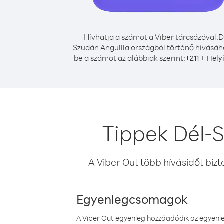
Hívhatja a számot a Viber tárcsázóval.
D
Szudán Anguilla országból történő hívásáho
be a számot az alábbiak szerint:
+
+
211
Hely
Tippek Dél-S
A Viber Out több hívásidőt bizt
Egyenlegcsomagok
A Viber Out egyenleg hozzáadódik az egyenleg