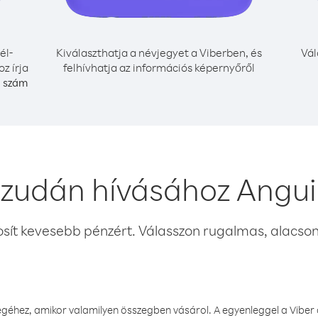
él-
Kiválaszthatja a névjegyet a Viberben, és
Vál
z írja
felhívhatja az információs képernyőről
i szám
zudán hívásához Angui
osít kevesebb pénzért. Válasszon rugalmas, alacsony
éhez, amikor valamilyen összegben vásárol. A egyenleggel a Viber a