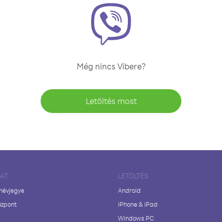
Még nincs Vibere?
Letöltés most
LAT
LETÖLTÉS
 névjegye
Android
özpont
iPhone & iPad
Windows PC