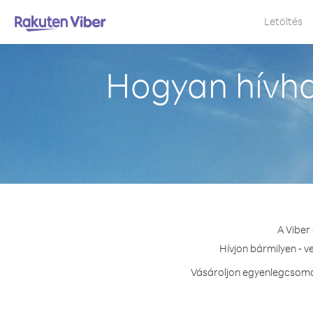
Letöltés
Hogyan hívha
A Viber
Hívjon bármilyen - v
Vásároljon egyenlegcsomag