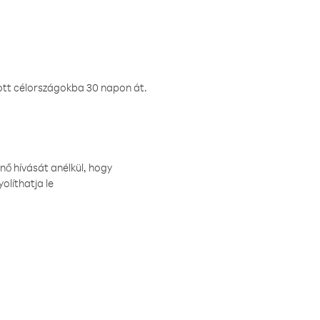
ztott célországokba 30 napon át.
nő hívását anélkül, hogy
olíthatja le