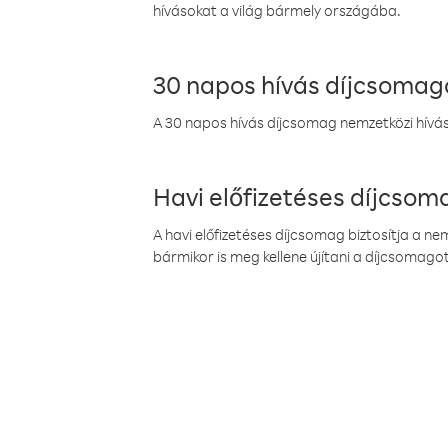
hívásokat a világ bármely országába.
30 napos hívás díjcsomag
A 30 napos hívás díjcsomag nemzetközi híváso
Havi előfizetéses díjcso
A havi előfizetéses díjcsomag biztosítja a n
bármikor is meg kellene újítani a díjcsomagot