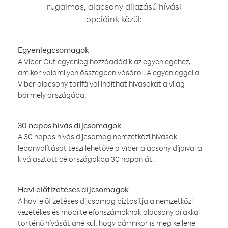
rugalmas, alacsony díjazású hívási
opcióink közül:
Egyenlegcsomagok
A Viber Out egyenleg hozzáadódik az egyenlegéhez,
amikor valamilyen összegben vásárol. A egyenleggel a
Viber alacsony tarifáival indíthat hívásokat a világ
bármely országába.
30 napos hívás díjcsomagok
A 30 napos hívás díjcsomag nemzetközi hívások
lebonyolítását teszi lehetővé a Viber alacsony díjaival a
kiválasztott célországokba 30 napon át.
Havi előfizetéses díjcsomagok
A havi előfizetéses díjcsomag biztosítja a nemzetközi
vezetékes és mobiltelefonszámoknak alacsony díjakkal
történő hívását anélkül, hogy bármikor is meg kellene