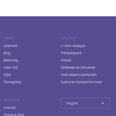
VIBER
VÁLLALAT
Jellemzők
A Viber névjegye
Blog
Márkaközpont
Biztonság
Állások
Viber Out
Feltételek és irányelvek
Díjak
Adatvédelmi szabályzat
Támogatás
Customer Complaints Code
LETÖLTÉS
Magyar
Android
iPhone & iPad