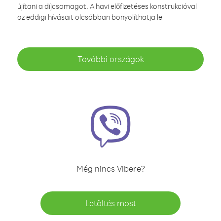
újítani a díjcsomagot. A havi előfizetéses konstrukcióval
az eddigi hívásait olcsóbban bonyolíthatja le
További országok
Még nincs Vibere?
Letöltés most