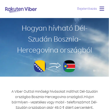
Bejelentkezés
Togg
navig
Hogyan hívható Dél-
Szudán Bosznia-
Hercegovina országból
A Viber Outtal minőségi hívásokat indíthat Dél-Szudán
országba Bosznia-Hercegovina országból.
Hívjon
bármilyen - vezetékes vagy mobil - telefonszámot Dél-
Szudán országban akár 49.0 ¢ díjért percenként.