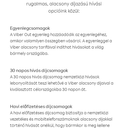
rugalmas, alacsony díjazású hívási
opcióink közül:
Egyenlegcsomagok
A Viber Out egyenleg hozzáadódik az egyenlegéhez,
amikor valamilyen összegben vásárol. A egyenleggel a
Viber alacsony tarifáival indíthat hívásokat a világ
bármely országába.
30 napos hívás díjcsomagok
A 30 napos hívás díjcsomag nemzetközi hívások
lebonyolítását teszi lehetővé a Viber alacsony díjaival a
kiválasztott célországokba 30 napon át.
Havi előfizetéses díjcsomagok
A havi előfizetéses díjcsomag biztosítja a nemzetközi
vezetékes és mobiltelefonszámoknak alacsony díjakkal
történő hívását anélkül, hogy bármikor is meg kellene