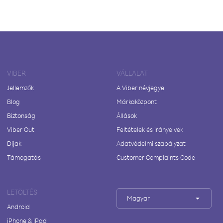
VIBER
VÁLLALAT
Jellemzők
A Viber névjegye
Blog
Márkaközpont
Biztonság
Állások
Viber Out
Feltételek és irányelvek
Díjak
Adatvédelmi szabályzat
Támogatás
Customer Complaints Code
LETÖLTÉS
Magyar
Android
iPhone & iPad