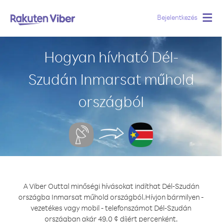
Bejelentkezés
Togg
navig
Hogyan hívható Dél-
Szudán Inmarsat műhold
országból
A Viber Outtal minőségi hívásokat indíthat Dél-Szudán
országba Inmarsat műhold országból.
Hívjon bármilyen -
vezetékes vagy mobil - telefonszámot Dél-Szudán
országban akár 49.0 ¢ díjért percenként.