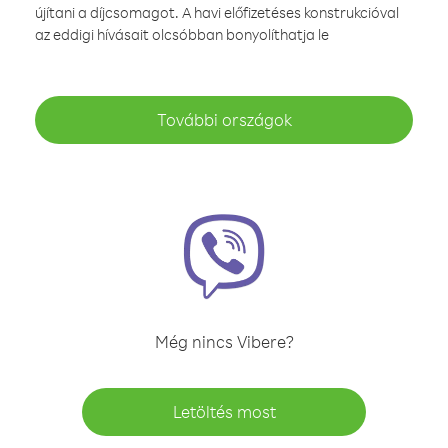
újítani a díjcsomagot. A havi előfizetéses konstrukcióval
az eddigi hívásait olcsóbban bonyolíthatja le
További országok
Még nincs Vibere?
Letöltés most