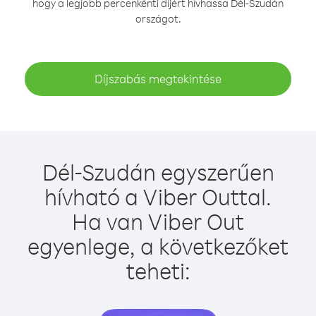
hogy a legjobb percenkénti díjért hívhassa Dél-Szudán
országot.
Díjszabás megtekintése
Dél-Szudán egyszerűen
hívható a Viber Outtal.
Ha van Viber Out
egyenlege, a következőket
teheti: