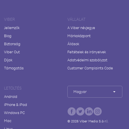
VIBER
VÁLLALAT
Jellemzők
A Viber névjegye
Blog
Márkaközpont
Biztonság
Állások
Viber Out
Feltételek és irányelvek
Díjak
Adatvédelmi szabályzat
Támogatás
Customer Complaints Code
LETÖLTÉS
Magyar
Android
iPhone & iPad
Windows PC
Mac
©
2026
Viber Media S.à r.l.
Linux