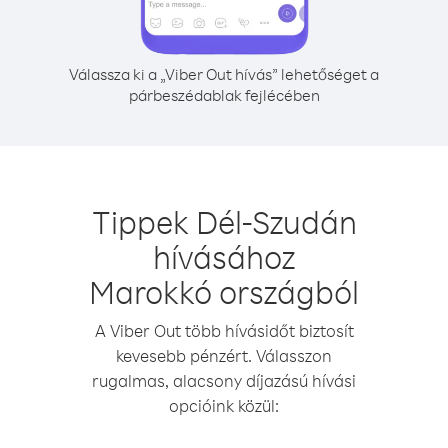
Válassza ki a „Viber Out hívás” lehetőséget a
párbeszédablak fejlécében
Tippek Dél-Szudán
hívásához
Marokkó országból
A Viber Out több hívásidőt biztosít
kevesebb pénzért. Válasszon
rugalmas, alacsony díjazású hívási
opcióink közül: