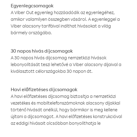
Egyenlegcsomagok
A Viber Out egyenleg hozzáadódik az egyenlegéhez,
amikor valamilyen összegben vásárol. A egyenleggel a
Viber alacsony tarifáival indíthat hívásokat a világ
bármely országába.
30 napos hívás díjcsomagok
A 30 napos hívás díjcsomag nemzetközi hívások
lebonyolítását teszi lehetővé a Viber alacsony díjaival a
kiválasztott célországokba 30 napon át.
Havi előfizetéses díjcsomagok
A havi előfizetéses díjcsomag biztosítja a nemzetközi
vezetékes és mobiltelefonszámoknak alacsony díjakkal
történő hívását anélkül, hogy bármikor is meg kellene
újítani a díjcsomagot. A havi előfizetéses konstrukcióval
az eddigi hívásait olcsóbban bonyolíthatja le