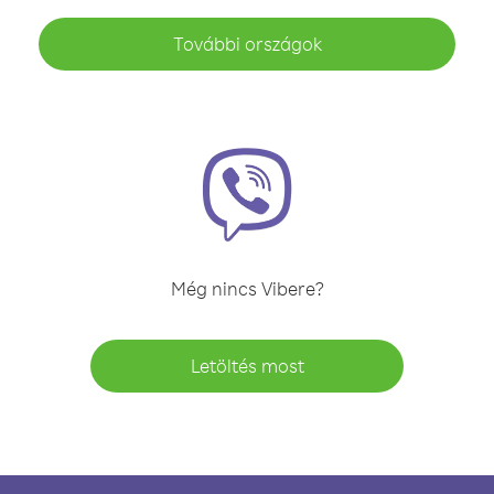
További országok
Még nincs Vibere?
Letöltés most