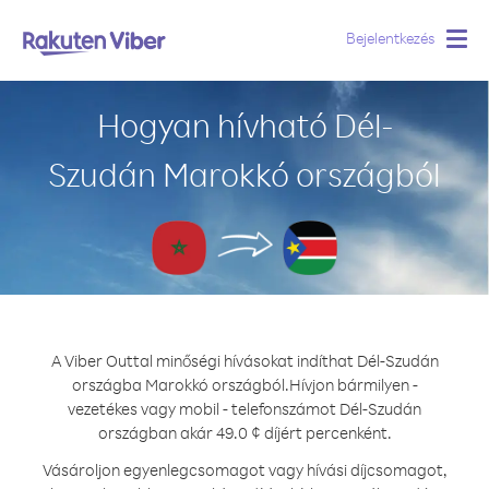
Bejelentkezés
Togg
navig
Hogyan hívható Dél-
Szudán Marokkó országból
A Viber Outtal minőségi hívásokat indíthat Dél-Szudán
országba Marokkó országból.
Hívjon bármilyen -
vezetékes vagy mobil - telefonszámot Dél-Szudán
országban akár 49.0 ¢ díjért percenként.
Vásároljon egyenlegcsomagot vagy hívási díjcsomagot,