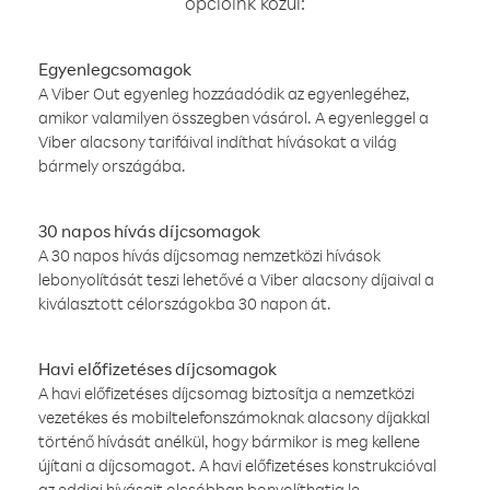
opcióink közül:
Egyenlegcsomagok
A Viber Out egyenleg hozzáadódik az egyenlegéhez,
amikor valamilyen összegben vásárol. A egyenleggel a
Viber alacsony tarifáival indíthat hívásokat a világ
bármely országába.
30 napos hívás díjcsomagok
A 30 napos hívás díjcsomag nemzetközi hívások
lebonyolítását teszi lehetővé a Viber alacsony díjaival a
kiválasztott célországokba 30 napon át.
Havi előfizetéses díjcsomagok
A havi előfizetéses díjcsomag biztosítja a nemzetközi
vezetékes és mobiltelefonszámoknak alacsony díjakkal
történő hívását anélkül, hogy bármikor is meg kellene
újítani a díjcsomagot. A havi előfizetéses konstrukcióval
az eddigi hívásait olcsóbban bonyolíthatja le