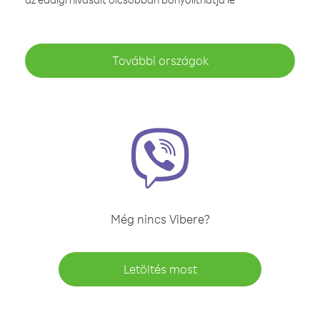
További országok
Még nincs Vibere?
Letöltés most