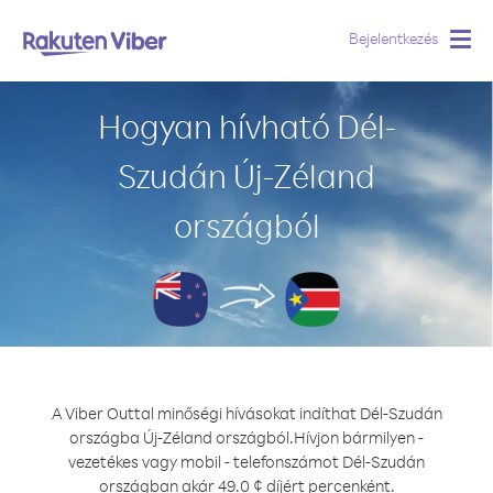
Bejelentkezés
Togg
navig
Hogyan hívható Dél-
Szudán Új-Zéland
országból
A Viber Outtal minőségi hívásokat indíthat Dél-Szudán
országba Új-Zéland országból.
Hívjon bármilyen -
vezetékes vagy mobil - telefonszámot Dél-Szudán
országban akár 49.0 ¢ díjért percenként.