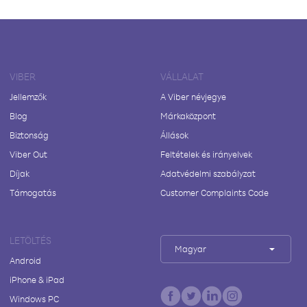
VIBER
VÁLLALAT
Jellemzők
A Viber névjegye
Blog
Márkaközpont
Biztonság
Állások
Viber Out
Feltételek és irányelvek
Díjak
Adatvédelmi szabályzat
Támogatás
Customer Complaints Code
LETÖLTÉS
Magyar
Android
iPhone & iPad
Windows PC