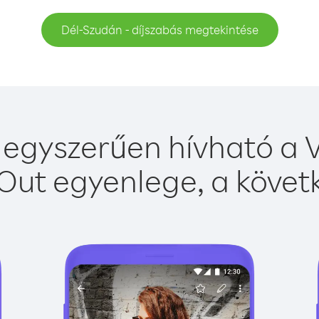
Dél-Szudán - díjszabás megtekintése
egyszerűen hívható a V
Out egyenlege, a követk