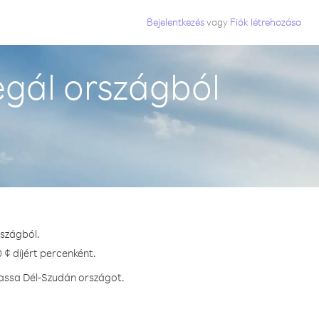
Bejelentkezés
vagy
Fiók létrehozása
gál országból
rszágból.
 ¢ díjért percenként.
hassa Dél-Szudán országot.