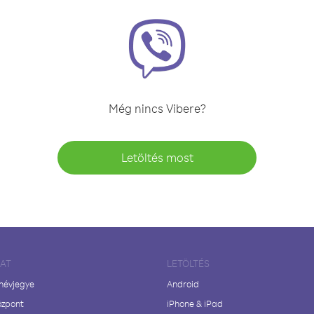
Még nincs Vibere?
Letöltés most
LAT
LETÖLTÉS
 névjegye
Android
özpont
iPhone & iPad