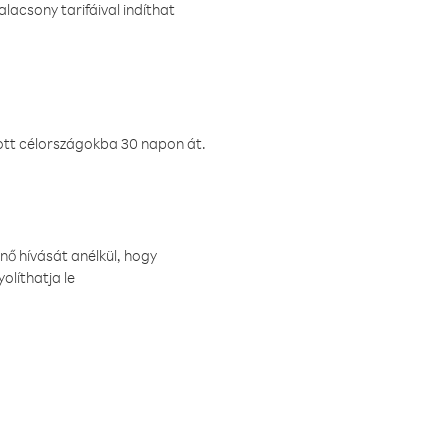
lacsony tarifáival indíthat
ztott célországokba 30 napon át.
nő hívását anélkül, hogy
olíthatja le