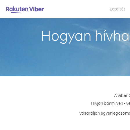
Letöltés
Hogyan hívha
A Viber 
Hívjon bármilyen - v
Vásároljon egyenlegcsomag