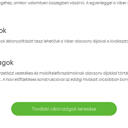
éhez, amikor valamilyen összegben vásárol. A egyenleggel a Viber a
ok
k lebonyolítását teszi lehetővé a Viber alacsony díjaival a kiválas
magok
emzetközi vezetékes és mobiltelefonszámoknak alacsony díjakkal törté
. A havi előfizetéses konstrukcióval az eddigi hívásait olcsóbban bony
További célországok keresése