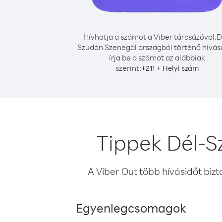
Hívhatja a számot a Viber tárcsázóval.
D
Szudán Szenegál országból történő hívá
írja be a számot az alábbiak
szerint:
+
+
211
Helyi szám
Tippek Dél-S
A Viber Out több hívásidőt bizt
Egyenlegcsomagok