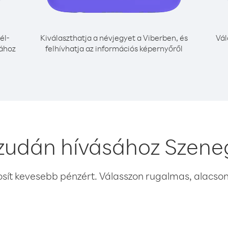
él-
Kiválaszthatja a névjegyet a Viberben, és
Vál
sához
felhívhatja az információs képernyőről
zudán hívásához Szene
osít kevesebb pénzért. Válasszon rugalmas, alacsony