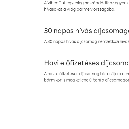
A Viber Out egyenleg hozzáadódik az egyenleg
hívásokat a világ bármely országába.
30 napos hívás díjcsomag
A 30 napos hívás díjcsomag nemzetközi híváso
Havi előfizetéses díjcso
A havi előfizetéses díjcsomag biztosítja a n
bármikor is meg kellene újítani a díjcsomagot