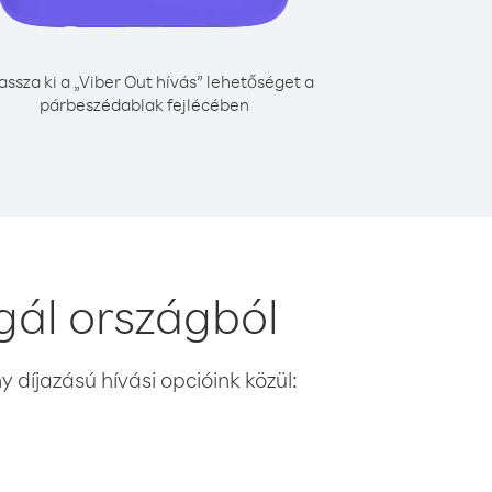
assza ki a „Viber Out hívás” lehetőséget a
párbeszédablak fejlécében
gál országból
 díjazású hívási opcióink közül: