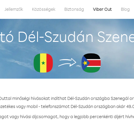
Jellemzők
Közösségek
Biztonság
Viber Out
Blog
tó Dél-Szudán Szene
Outtal minőségi hívásokat indíthat Dél-Szudán országba Szenegál o
ezetékes vagy mobil - telefonszámot Dél-Szudán országban akár 49.0
ot vagy hívási díjcsomagot, hogy a legjobb percenkénti díjért hív