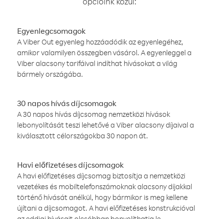
opcióink közül:
Egyenlegcsomagok
A Viber Out egyenleg hozzáadódik az egyenlegéhez,
amikor valamilyen összegben vásárol. A egyenleggel a
Viber alacsony tarifáival indíthat hívásokat a világ
bármely országába.
30 napos hívás díjcsomagok
A 30 napos hívás díjcsomag nemzetközi hívások
lebonyolítását teszi lehetővé a Viber alacsony díjaival a
kiválasztott célországokba 30 napon át.
Havi előfizetéses díjcsomagok
A havi előfizetéses díjcsomag biztosítja a nemzetközi
vezetékes és mobiltelefonszámoknak alacsony díjakkal
történő hívását anélkül, hogy bármikor is meg kellene
újítani a díjcsomagot. A havi előfizetéses konstrukcióval
az eddigi hívásait olcsóbban bonyolíthatja le