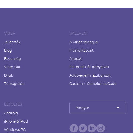
VIBER
VÁLLALAT
Jellemzők
A Viber névjegye
Blog
Márkaközpont
Biztonság
Állások
Viber Out
Feltételek és irányelvek
Díjak
Adatvédelmi szabályzat
Támogatás
Customer Complaints Code
LETÖLTÉS
Magyar
Android
iPhone & iPad
Windows PC