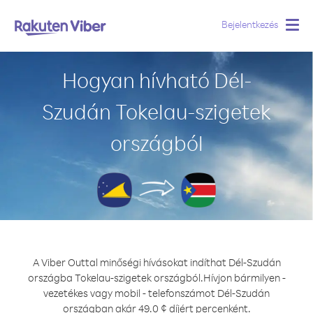
Bejelentkezés
Togg
navig
Hogyan hívható Dél-
Szudán Tokelau-szigetek
országból
A Viber Outtal minőségi hívásokat indíthat Dél-Szudán
országba Tokelau-szigetek országból.
Hívjon bármilyen -
vezetékes vagy mobil - telefonszámot Dél-Szudán
országban akár 49.0 ¢ díjért percenként.