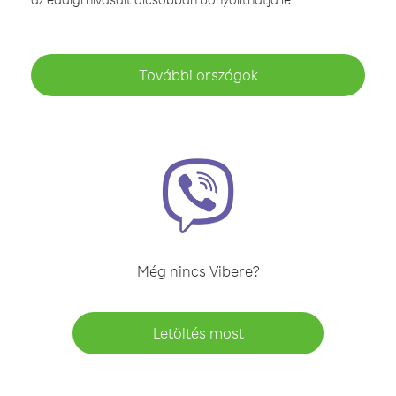
További országok
Még nincs Vibere?
Letöltés most