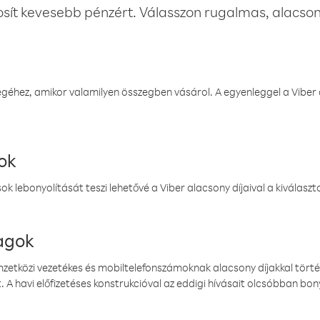
osít kevesebb pénzért. Válasszon rugalmas, alacsony
éhez, amikor valamilyen összegben vásárol. A egyenleggel a Viber a
ok
k lebonyolítását teszi lehetővé a Viber alacsony díjaival a kiválas
magok
emzetközi vezetékes és mobiltelefonszámoknak alacsony díjakkal törté
. A havi előfizetéses konstrukcióval az eddigi hívásait olcsóbban bony