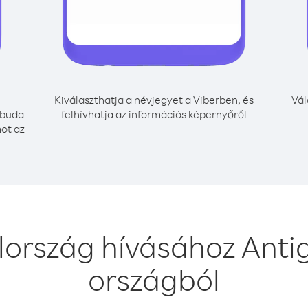
Kiválaszthatja a névjegyet a Viberben, és
Vál
rbuda
felhívhatja az információs képernyőről
mot az
lország hívásához Anti
országból