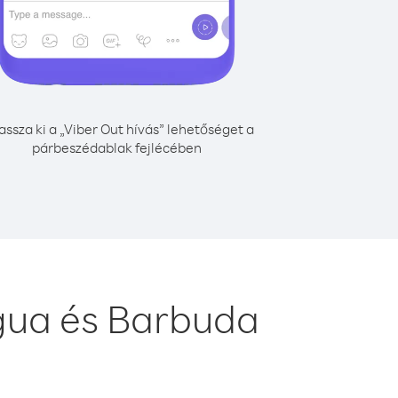
assza ki a „Viber Out hívás” lehetőséget a
párbeszédablak fejlécében
gua és Barbuda