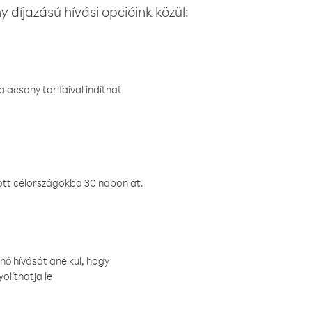
 díjazású hívási opcióink közül:
lacsony tarifáival indíthat
ztott célországokba 30 napon át.
nő hívását anélkül, hogy
olíthatja le