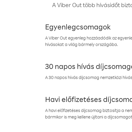
A Viber Out több hívásidőt bizt
Egyenlegcsomagok
A Viber Out egyenleg hozzáadódik az egyenleg
hívásokat a világ bármely országába.
30 napos hívás díjcsomag
A 30 napos hívás díjcsomag nemzetközi híváso
Havi előfizetéses díjcso
A havi előfizetéses díjcsomag biztosítja a n
bármikor is meg kellene újítani a díjcsomagot