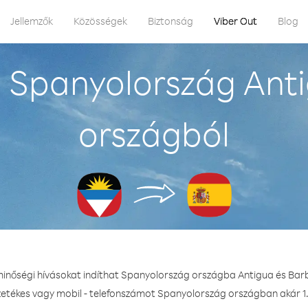
Jellemzők
Közösségek
Biztonság
Viber Out
Blog
 Spanyolország Ant
országból
minőségi hívásokat indíthat Spanyolország országba Antigua és Ba
zetékes vagy mobil - telefonszámot Spanyolország országban akár 1.