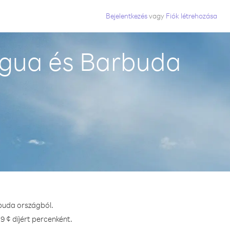
Bejelentkezés
vagy
Fiók létrehozása
igua és Barbuda
rbuda országból.
9 ¢ díjért percenként.