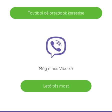
További célországok keresése
Még nincs Vibere?
Letöltés most