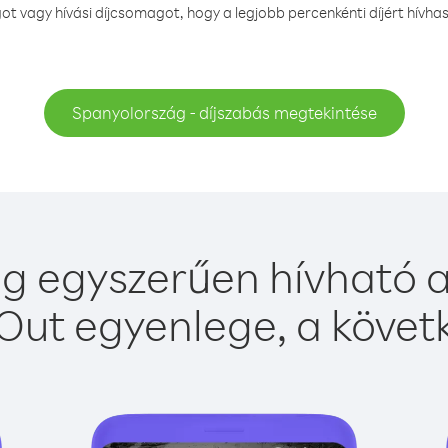
 vagy hívási díjcsomagot, hogy a legjobb percenkénti díjért hívh
Spanyolország - díjszabás megtekintése
g egyszerűen hívható a 
Out egyenlege, a követk