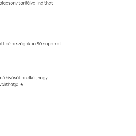
lacsony tarifáival indíthat
ztott célországokba 30 napon át.
nő hívását anélkül, hogy
olíthatja le