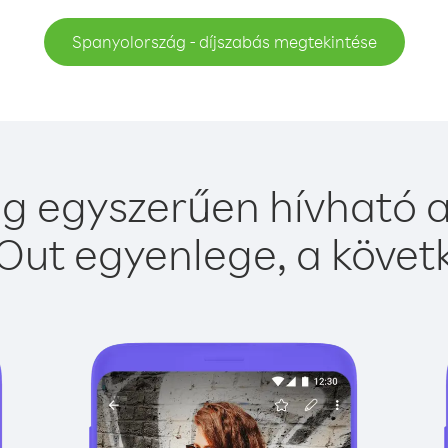
Spanyolország - díjszabás megtekintése
g egyszerűen hívható a 
Out egyenlege, a követk