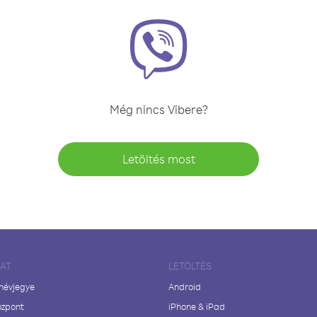
Még nincs Vibere?
Letöltés most
LAT
LETÖLTÉS
 névjegye
Android
özpont
iPhone & iPad