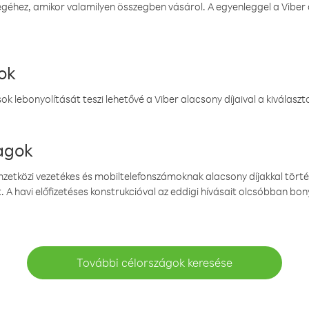
éhez, amikor valamilyen összegben vásárol. A egyenleggel a Viber a
ok
k lebonyolítását teszi lehetővé a Viber alacsony díjaival a kiválas
magok
emzetközi vezetékes és mobiltelefonszámoknak alacsony díjakkal törté
. A havi előfizetéses konstrukcióval az eddigi hívásait olcsóbban bony
További célországok keresése