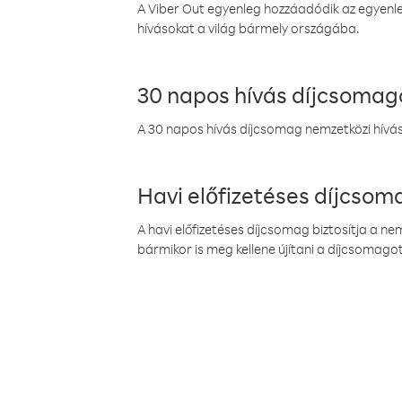
A Viber Out egyenleg hozzáadódik az egyenleg
hívásokat a világ bármely országába.
30 napos hívás díjcsomag
A 30 napos hívás díjcsomag nemzetközi híváso
Havi előfizetéses díjcso
A havi előfizetéses díjcsomag biztosítja a n
bármikor is meg kellene újítani a díjcsomagot