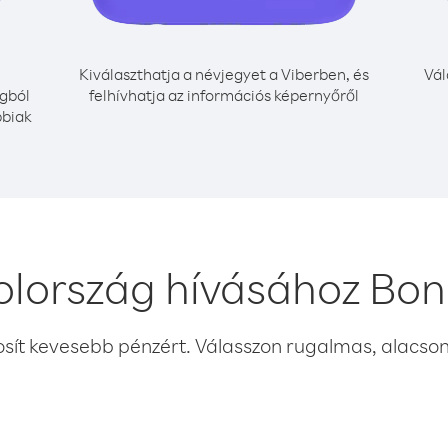
Kiválaszthatja a névjegyet a Viberben, és
Vál
gból
felhívhatja az információs képernyőről
bbiak
lország hívásához Bon
osít kevesebb pénzért. Válasszon rugalmas, alacsony