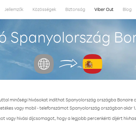
Jellemzők
Közösségek
Biztonság
Viber Out
Blog
ó Spanyolország Bon
uttal minőségi hívásokat indíthat Spanyolország országba Bonaire 
zetékes vagy mobil - telefonszámot Spanyolország országban akár 1.
 vagy hívási díjcsomagot, hogy a legjobb percenkénti díjért hívh