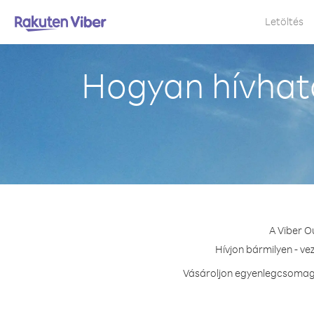
Letöltés
Hogyan hívhat
A Viber O
Hívjon bármilyen - ve
Vásároljon egyenlegcsomagot