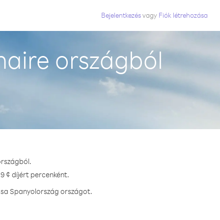
Bejelentkezés
vagy
Fiók létrehozása
aire országból
országból.
9 ¢ díjért percenként.
assa Spanyolország országot.