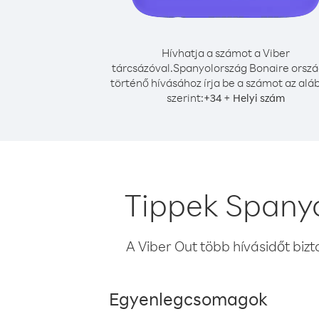
Hívhatja a számot a Viber
tárcsázóval.
Spanyolország Bonaire orszá
történő hívásához írja be a számot az alá
szerint:
+
+
34
Helyi szám
Tippek Spanyo
A Viber Out több hívásidőt bizt
Egyenlegcsomagok