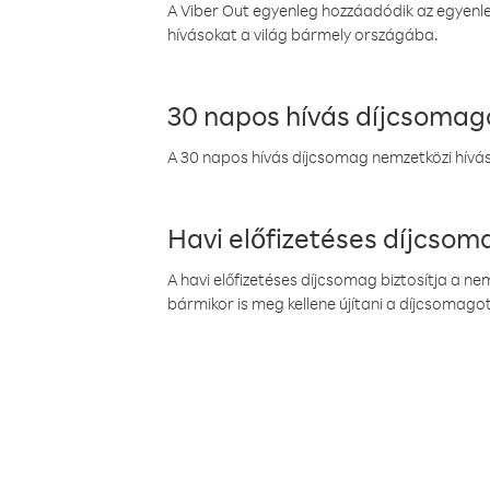
A Viber Out egyenleg hozzáadódik az egyenleg
hívásokat a világ bármely országába.
30 napos hívás díjcsomag
A 30 napos hívás díjcsomag nemzetközi híváso
Havi előfizetéses díjcso
A havi előfizetéses díjcsomag biztosítja a n
bármikor is meg kellene újítani a díjcsomagot