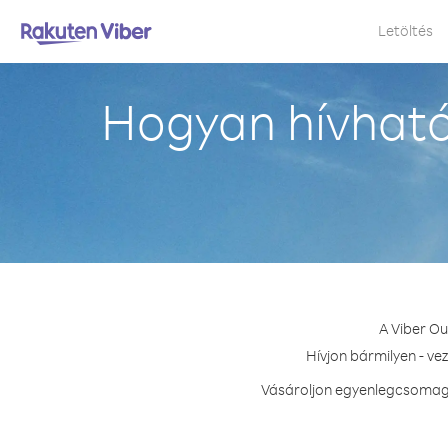
Letöltés
Hogyan hívható
A Viber Ou
Hívjon bármilyen - ve
Vásároljon egyenlegcsomagot