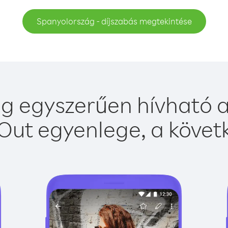
Spanyolország - díjszabás megtekintése
g egyszerűen hívható a 
Out egyenlege, a követk