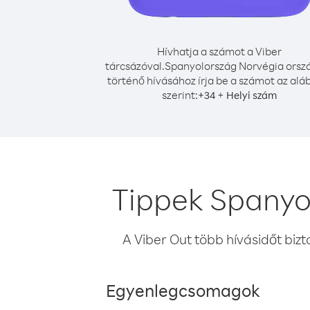
Hívhatja a számot a Viber
tárcsázóval.
Spanyolország Norvégia orsz
történő hívásához írja be a számot az alá
szerint:
+
+
34
Helyi szám
Tippek Spanyo
A Viber Out több hívásidőt bizt
Egyenlegcsomagok