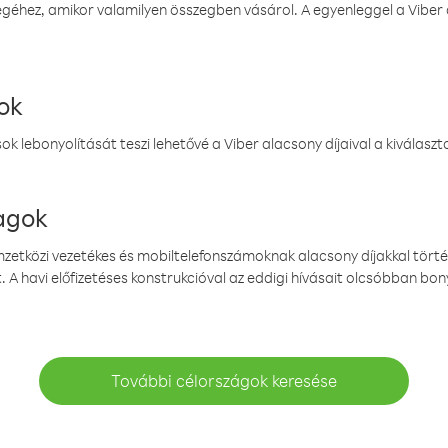
éhez, amikor valamilyen összegben vásárol. A egyenleggel a Viber a
ok
k lebonyolítását teszi lehetővé a Viber alacsony díjaival a kiválas
magok
emzetközi vezetékes és mobiltelefonszámoknak alacsony díjakkal törté
. A havi előfizetéses konstrukcióval az eddigi hívásait olcsóbban bony
További célországok keresése