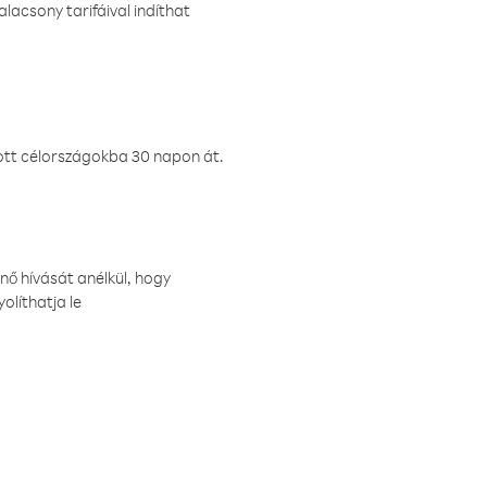
lacsony tarifáival indíthat
ztott célországokba 30 napon át.
nő hívását anélkül, hogy
olíthatja le