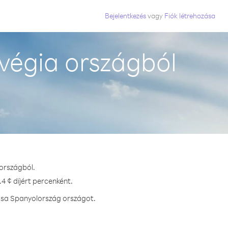
Bejelentkezés
vagy
Fiók létrehozása
végia országból
 országból.
4 ¢ díjért percenként.
assa Spanyolország országot.