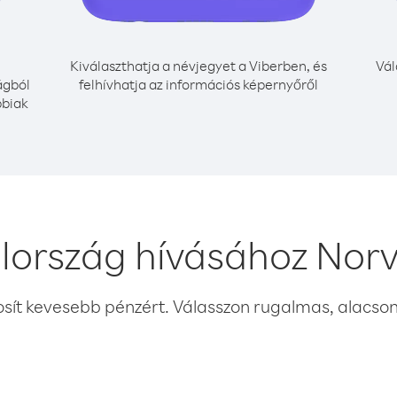
Kiválaszthatja a névjegyet a Viberben, és
Vál
ágból
felhívhatja az információs képernyőről
bbiak
lország hívásához Norv
osít kevesebb pénzért. Válasszon rugalmas, alacsony