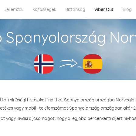
Jellemzők
Közösségek
Biztonság
Viber Out
Blog
 Spanyolország Nor
ttal minőségi hívásokat indíthat Spanyolország országba Norvégia
zetékes vagy mobil - telefonszámot Spanyolország országban akár 2.
 vagy hívási díjcsomagot, hogy a legjobb percenkénti díjért hívh