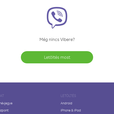
Még nincs Vibere?
Letöltés most
LAT
LETÖLTÉS
 névjegye
Android
özpont
iPhone & iPad