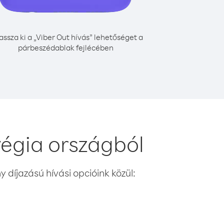
assza ki a „Viber Out hívás” lehetőséget a
párbeszédablak fejlécében
égia országból
 díjazású hívási opcióink közül: