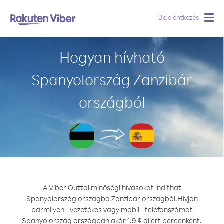
Bejelentkezés
Togg
navig
Hogyan hívható
Spanyolország Zanzibár
országból
A Viber Outtal minőségi hívásokat indíthat
Spanyolország országba Zanzibár országból.
Hívjon
bármilyen - vezetékes vagy mobil - telefonszámot
Spanyolország országban akár 1.9 ¢ díjért percenként.