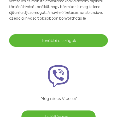
vezetékes és mobiltelefonszámoknak alacsony díjakkal
történő hívását anélkül, hogy bármikor is meg kellene
újítani a díjcsomagot. A havi előfizetéses konstrukcióval
az eddigi hívásait olcsóbban bonyolíthatja le
További országok
Még nincs Vibere?
Letöltés most