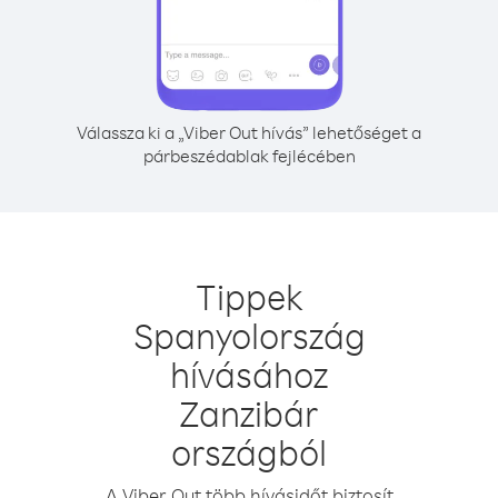
Válassza ki a „Viber Out hívás” lehetőséget a
párbeszédablak fejlécében
Tippek
Spanyolország
hívásához
Zanzibár
országból
A Viber Out több hívásidőt biztosít