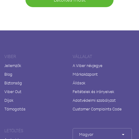
VIBER
VÁLLALAT
Jellemzők
A Viber névjegye
Blog
Márkaközpont
Biztonság
Állások
Viber Out
Feltételek és irányelvek
Díjak
Adatvédelmi szabályzat
Támogatás
Customer Complaints Code
LETÖLTÉS
Magyar