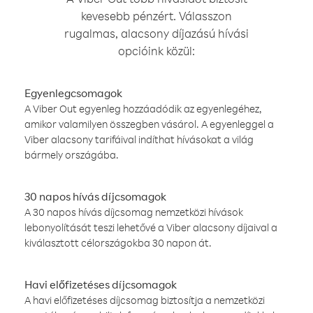
kevesebb pénzért. Válasszon
rugalmas, alacsony díjazású hívási
opcióink közül:
Egyenlegcsomagok
A Viber Out egyenleg hozzáadódik az egyenlegéhez,
amikor valamilyen összegben vásárol. A egyenleggel a
Viber alacsony tarifáival indíthat hívásokat a világ
bármely országába.
30 napos hívás díjcsomagok
A 30 napos hívás díjcsomag nemzetközi hívások
lebonyolítását teszi lehetővé a Viber alacsony díjaival a
kiválasztott célországokba 30 napon át.
Havi előfizetéses díjcsomagok
A havi előfizetéses díjcsomag biztosítja a nemzetközi