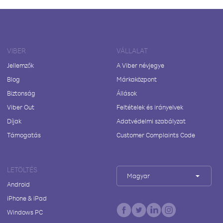
VIBER
VÁLLALAT
Jellemzők
A Viber névjegye
Blog
Márkaközpont
Biztonság
Állások
Viber Out
Feltételek és irányelvek
Díjak
Adatvédelmi szabályzat
Támogatás
Customer Complaints Code
LETÖLTÉS
Magyar
Android
iPhone & iPad
Windows PC