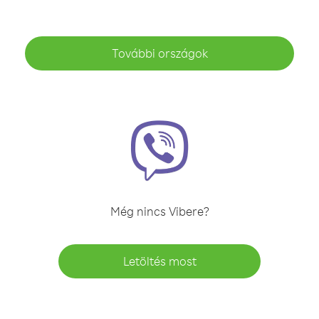
További országok
Még nincs Vibere?
Letöltés most