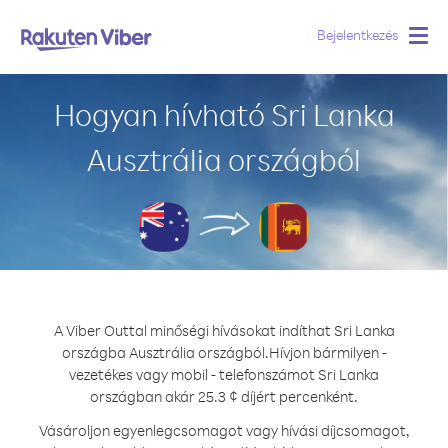
Bejelentkezés
Togg
navig
Hogyan hívható Sri Lanka
Ausztrália országból
A Viber Outtal minőségi hívásokat indíthat Sri Lanka
országba Ausztrália országból.
Hívjon bármilyen -
vezetékes vagy mobil - telefonszámot Sri Lanka
országban akár 25.3 ¢ díjért percenként.
Vásároljon egyenlegcsomagot vagy hívási díjcsomagot,