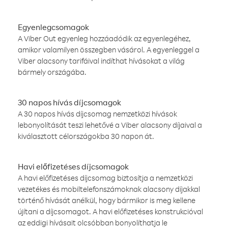
Egyenlegcsomagok
A Viber Out egyenleg hozzáadódik az egyenlegéhez,
amikor valamilyen összegben vásárol. A egyenleggel a
Viber alacsony tarifáival indíthat hívásokat a világ
bármely országába.
30 napos hívás díjcsomagok
A 30 napos hívás díjcsomag nemzetközi hívások
lebonyolítását teszi lehetővé a Viber alacsony díjaival a
kiválasztott célországokba 30 napon át.
Havi előfizetéses díjcsomagok
A havi előfizetéses díjcsomag biztosítja a nemzetközi
vezetékes és mobiltelefonszámoknak alacsony díjakkal
történő hívását anélkül, hogy bármikor is meg kellene
újítani a díjcsomagot. A havi előfizetéses konstrukcióval
az eddigi hívásait olcsóbban bonyolíthatja le