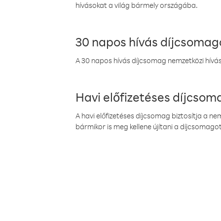
hívásokat a világ bármely országába.
30 napos hívás díjcsomag
A 30 napos hívás díjcsomag nemzetközi híváso
Havi előfizetéses díjcso
A havi előfizetéses díjcsomag biztosítja a n
bármikor is meg kellene újítani a díjcsomagot