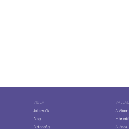
VIBER
VÁLLA
Jellemzők
A Viber
Blog
Márkak
Biztonság
Állások