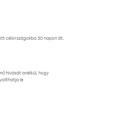
ztott célországokba 30 napon át.
nő hívását anélkül, hogy
olíthatja le