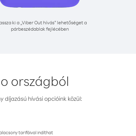
assza ki a „Viber Out hívás” lehetőséget a
párbeszédablak fejlécében
ao országból
 díjazású hívási opcióink közül:
lacsony tarifáival indíthat