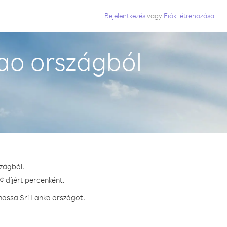
Bejelentkezés
vagy
Fiók létrehozása
ao országból
zágból.
¢ díjért percenként.
hassa Sri Lanka országot.