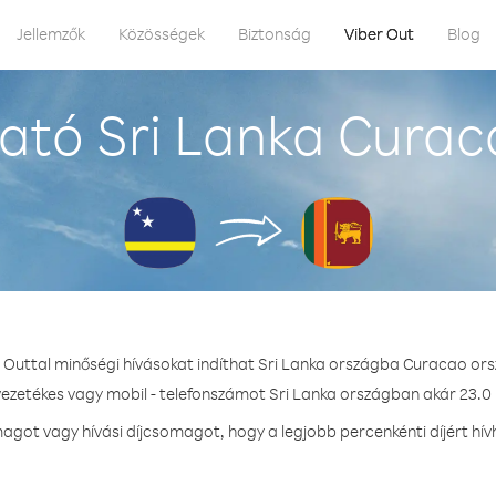
Jellemzők
Közösségek
Biztonság
Viber Out
Blog
ató Sri Lanka Curac
r Outtal minőségi hívásokat indíthat Sri Lanka országba Curacao ors
vezetékes vagy mobil - telefonszámot Sri Lanka országban akár 23.0 
got vagy hívási díjcsomagot, hogy a legjobb percenkénti díjért hív