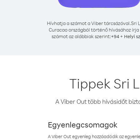
Hívhatja a számot a Viber tárcsázóval.
Sri 
Curacao országból történő hívásához írja
számot az alábbiak szerint:
+
+
94
Helyi s
Tippek Sri 
A Viber Out több hívásidőt bizt
Egyenlegcsomagok
A Viber Out egyenleg hozzáadódik az egyenleg