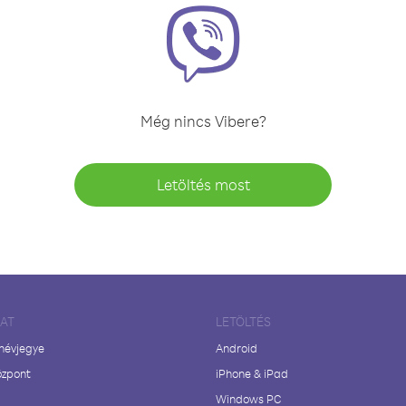
Még nincs Vibere?
Letöltés most
LAT
LETÖLTÉS
 névjegye
Android
özpont
iPhone & iPad
Windows PC