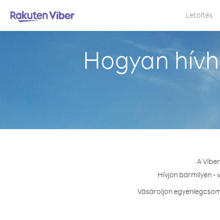
Letöltés
Hogyan hívh
A Vibe
Hívjon bármilyen - 
Vásároljon egyenlegcsoma