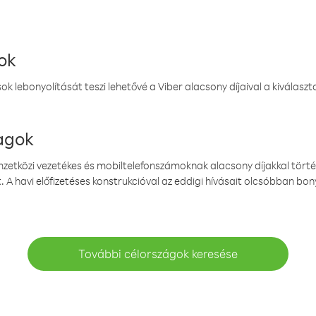
ok
k lebonyolítását teszi lehetővé a Viber alacsony díjaival a kiválas
magok
emzetközi vezetékes és mobiltelefonszámoknak alacsony díjakkal törté
. A havi előfizetéses konstrukcióval az eddigi hívásait olcsóbban bony
További célországok keresése