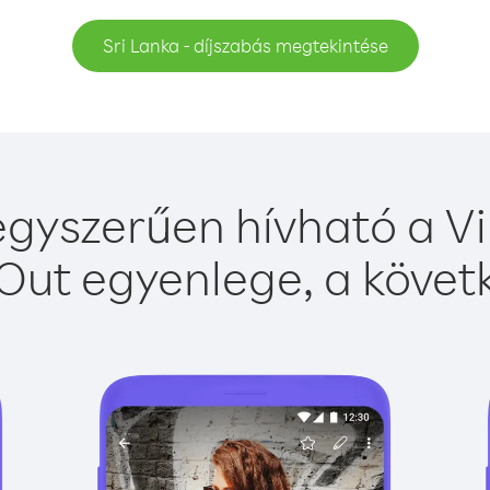
Sri Lanka - díjszabás megtekintése
egyszerűen hívható a Vi
Out egyenlege, a követk