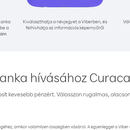
Lanka
Kiválaszthatja a névjegyet a Viberben, és
Vál
 be a
felhívhatja az információs képernyőről
zám
Lanka hívásához Curac
osít kevesebb pénzért. Válasszon rugalmas, alacsony
éhez, amikor valamilyen összegben vásárol. A egyenleggel a Viber a