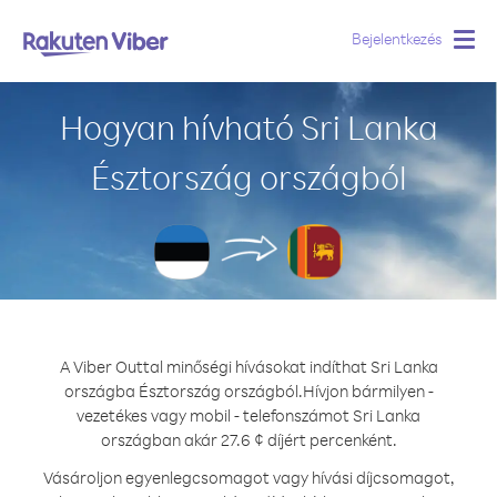
Bejelentkezés
Togg
navig
Hogyan hívható Sri Lanka
Észtország országból
A Viber Outtal minőségi hívásokat indíthat Sri Lanka
országba Észtország országból.
Hívjon bármilyen -
vezetékes vagy mobil - telefonszámot Sri Lanka
országban akár 27.6 ¢ díjért percenként.
Vásároljon egyenlegcsomagot vagy hívási díjcsomagot,