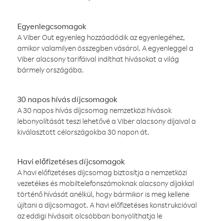
Egyenlegcsomagok
A Viber Out egyenleg hozzáadódik az egyenlegéhez,
amikor valamilyen összegben vásárol. A egyenleggel a
Viber alacsony tarifáival indíthat hívásokat a világ
bármely országába.
30 napos hívás díjcsomagok
A 30 napos hívás díjcsomag nemzetközi hívások
lebonyolítását teszi lehetővé a Viber alacsony díjaival a
kiválasztott célországokba 30 napon át.
Havi előfizetéses díjcsomagok
A havi előfizetéses díjcsomag biztosítja a nemzetközi
vezetékes és mobiltelefonszámoknak alacsony díjakkal
történő hívását anélkül, hogy bármikor is meg kellene
újítani a díjcsomagot. A havi előfizetéses konstrukcióval
az eddigi hívásait olcsóbban bonyolíthatja le