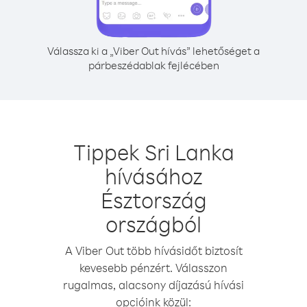
Válassza ki a „Viber Out hívás” lehetőséget a
párbeszédablak fejlécében
Tippek Sri Lanka
hívásához
Észtország
országból
A Viber Out több hívásidőt biztosít
kevesebb pénzért. Válasszon
rugalmas, alacsony díjazású hívási
opcióink közül: