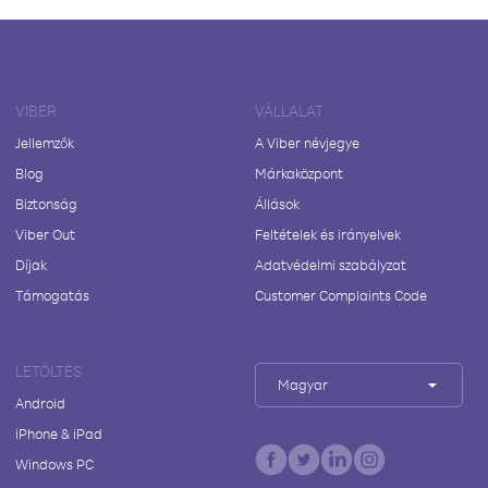
VIBER
VÁLLALAT
Jellemzők
A Viber névjegye
Blog
Márkaközpont
Biztonság
Állások
Viber Out
Feltételek és irányelvek
Díjak
Adatvédelmi szabályzat
Támogatás
Customer Complaints Code
LETÖLTÉS
Magyar
Android
iPhone & iPad
Windows PC