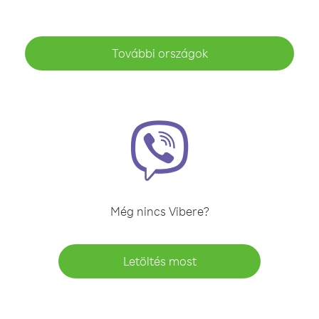
További országok
Még nincs Vibere?
Letöltés most