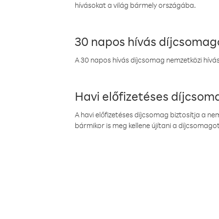
hívásokat a világ bármely országába.
30 napos hívás díjcsomag
A 30 napos hívás díjcsomag nemzetközi híváso
Havi előfizetéses díjcso
A havi előfizetéses díjcsomag biztosítja a n
bármikor is meg kellene újítani a díjcsomagot