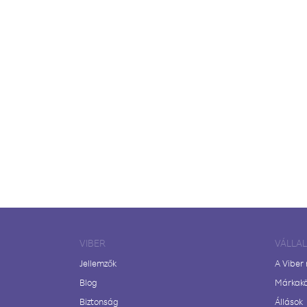
VIBER
VÁLLA
Jellemzők
A Viber
Blog
Márkak
Biztonság
Állások