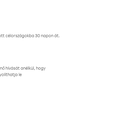
ztott célországokba 30 napon át.
nő hívását anélkül, hogy
olíthatja le