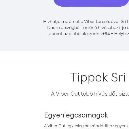
Hívhatja a számot a Viber tárcsázóval.
Sri 
Nauru országból történő hívásához írja 
számot az alábbiak szerint:
+
+
94
Helyi s
Tippek Sri
A Viber Out több hívásidőt bizt
Egyenlegcsomagok
A Viber Out egyenleg hozzáadódik az egyenleg