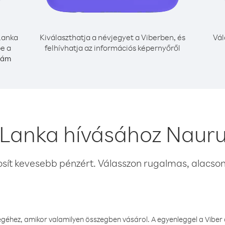
Lanka
Kiválaszthatja a névjegyet a Viberben, és
Vál
be a
felhívhatja az információs képernyőről
zám
 Lanka hívásához Naur
osít kevesebb pénzért. Válasszon rugalmas, alacsony
éhez, amikor valamilyen összegben vásárol. A egyenleggel a Viber a