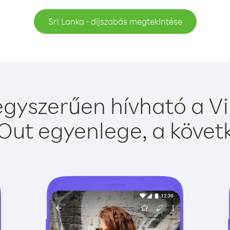
Sri Lanka - díjszabás megtekintése
egyszerűen hívható a Vi
Out egyenlege, a követk