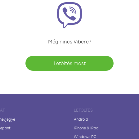
Még nincs Vibere?
Letöltés most
LAT
LETÖLTÉS
 névjegye
Android
özpont
iPhone & iPad
Windows PC