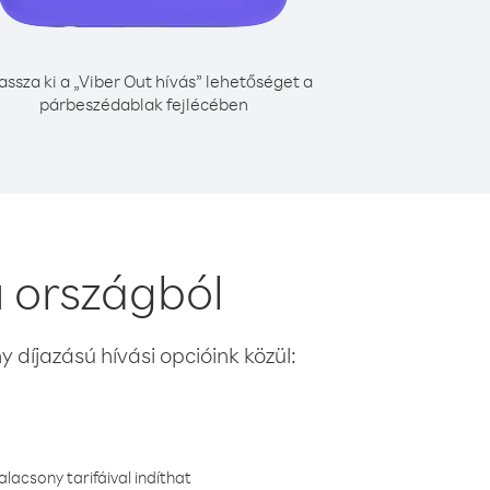
assza ki a „Viber Out hívás” lehetőséget a
párbeszédablak fejlécében
u országból
 díjazású hívási opcióink közül:
lacsony tarifáival indíthat