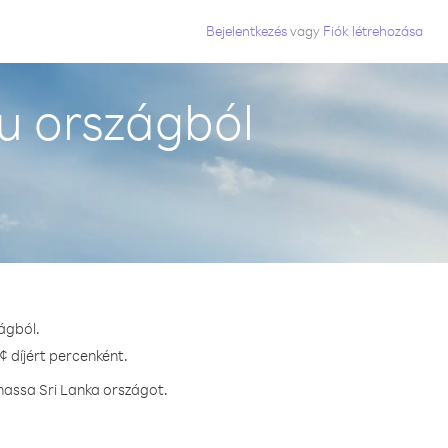
Bejelentkezés
vagy
Fiók létrehozása
u országból
ágból.
¢ díjért percenként.
hassa Sri Lanka országot.