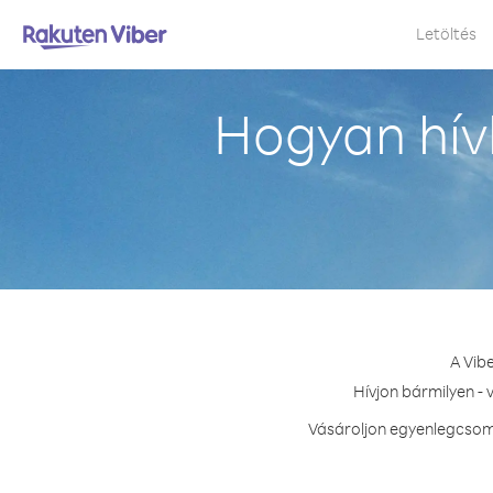
Letöltés
Hogyan hív
A Vib
Hívjon bármilyen - 
Vásároljon egyenlegcsoma