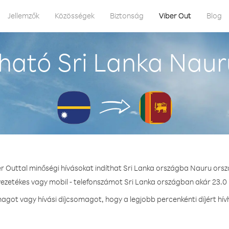
Jellemzők
Közösségek
Biztonság
Viber Out
Blog
ható Sri Lanka Naur
er Outtal minőségi hívásokat indíthat Sri Lanka országba Nauru orsz
vezetékes vagy mobil - telefonszámot Sri Lanka országban akár 23.0 
got vagy hívási díjcsomagot, hogy a legjobb percenkénti díjért hív