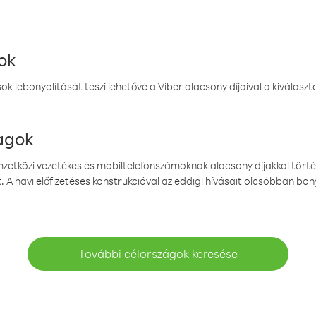
ok
k lebonyolítását teszi lehetővé a Viber alacsony díjaival a kiválas
magok
emzetközi vezetékes és mobiltelefonszámoknak alacsony díjakkal törté
. A havi előfizetéses konstrukcióval az eddigi hívásait olcsóbban bony
További célországok keresése