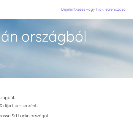
Bejelentkezés
vagy
Fiók létrehozása
tán országból
szágból.
¢ díjért percenként.
hassa Sri Lanka országot.