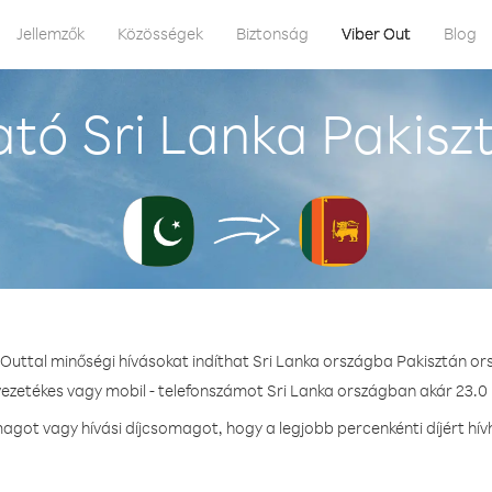
Jellemzők
Közösségek
Biztonság
Viber Out
Blog
tó Sri Lanka Pakisz
 Outtal minőségi hívásokat indíthat Sri Lanka országba Pakisztán or
vezetékes vagy mobil - telefonszámot Sri Lanka országban akár 23.0 
got vagy hívási díjcsomagot, hogy a legjobb percenkénti díjért hív