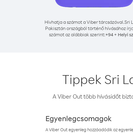
Hívhatja a számot a Viber tárcsázóval.
Sri 
Pakisztán országból történő hívásához írja
számot az alábbiak szerint:
+
+
94
Helyi s
Tippek Sri 
A Viber Out több hívásidőt bizt
Egyenlegcsomagok
A Viber Out egyenleg hozzáadódik az egyenleg