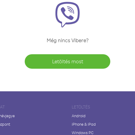
Még nincs Vibere?
Letöltés most
LAT
LETÖLTÉS
 névjegye
Android
özpont
iPhone & iPad
Windows PC