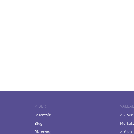
VIBER
VÁLLA
Jellemzők
A Viber
Blog
Márkak
Biztonság
Állások