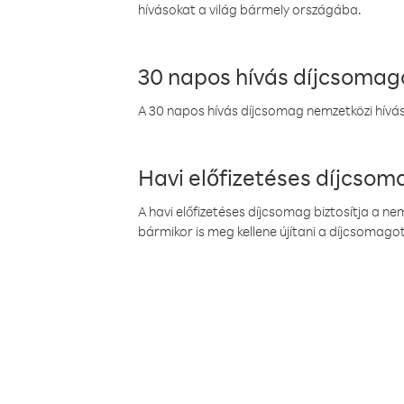
hívásokat a világ bármely országába.
30 napos hívás díjcsomag
A 30 napos hívás díjcsomag nemzetközi híváso
Havi előfizetéses díjcso
A havi előfizetéses díjcsomag biztosítja a n
bármikor is meg kellene újítani a díjcsomagot