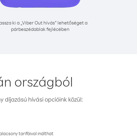
assza ki a „Viber Out hívás” lehetőséget a
párbeszédablak fejlécében
án országból
 díjazású hívási opcióink közül:
lacsony tarifáival indíthat