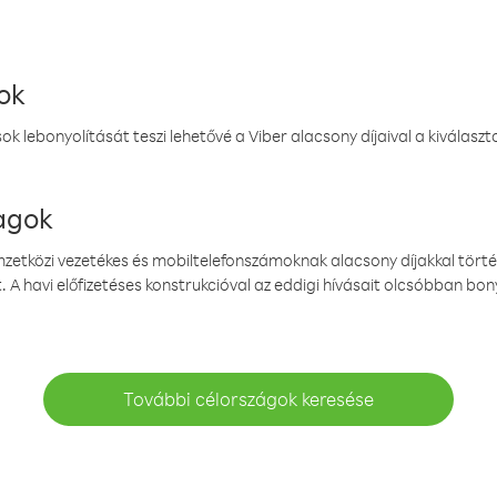
ok
k lebonyolítását teszi lehetővé a Viber alacsony díjaival a kiválas
magok
emzetközi vezetékes és mobiltelefonszámoknak alacsony díjakkal törté
. A havi előfizetéses konstrukcióval az eddigi hívásait olcsóbban bony
További célországok keresése