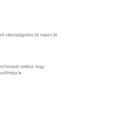
ztott célországokba 30 napon át.
nő hívását anélkül, hogy
olíthatja le