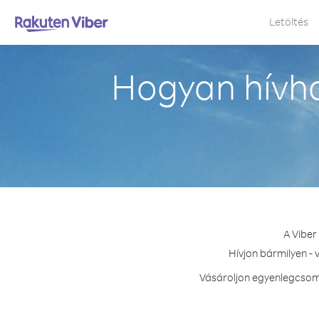
Letöltés
Hogyan hívha
A Viber
Hívjon bármilyen - 
Vásároljon egyenlegcsoma