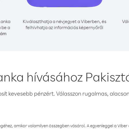
Lanka
Kiválaszthatja a névjegyet a Viberben, és
Vál
 be a
felhívhatja az információs képernyőről
zám
Lanka hívásához Pakiszt
osít kevesebb pénzért. Válasszon rugalmas, alacsony
éhez, amikor valamilyen összegben vásárol. A egyenleggel a Viber a