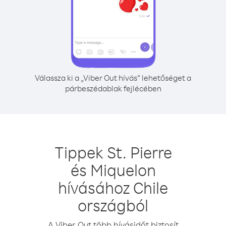
Válassza ki a „Viber Out hívás” lehetőséget a
párbeszédablak fejlécében
Tippek St. Pierre
és Miquelon
hívásához Chile
országból
A Viber Out több hívásidőt biztosít