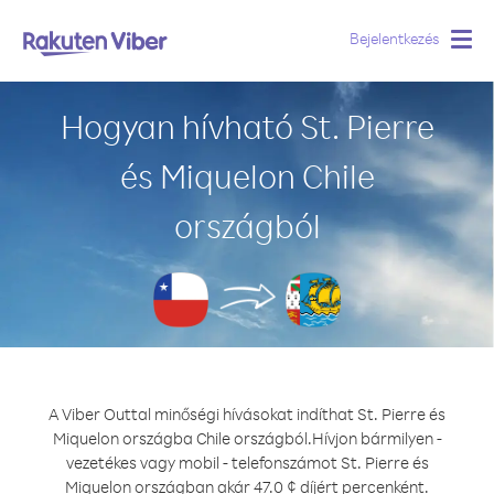
Bejelentkezés
Togg
navig
Hogyan hívható St. Pierre
és Miquelon Chile
országból
A Viber Outtal minőségi hívásokat indíthat St. Pierre és
Miquelon országba Chile országból.
Hívjon bármilyen -
vezetékes vagy mobil - telefonszámot St. Pierre és
Miquelon országban akár 47.0 ¢ díjért percenként.