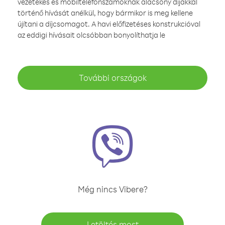
vezetékes és mobiltelefonszámoknak alacsony díjakkal
történő hívását anélkül, hogy bármikor is meg kellene
újítani a díjcsomagot. A havi előfizetéses konstrukcióval
az eddigi hívásait olcsóbban bonyolíthatja le
További országok
Még nincs Vibere?
Letöltés most