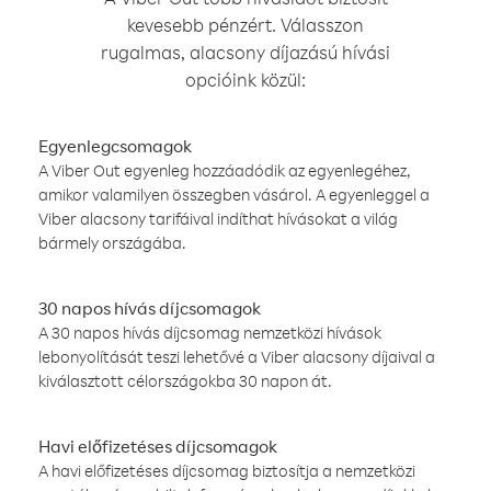
kevesebb pénzért. Válasszon
rugalmas, alacsony díjazású hívási
opcióink közül:
Egyenlegcsomagok
A Viber Out egyenleg hozzáadódik az egyenlegéhez,
amikor valamilyen összegben vásárol. A egyenleggel a
Viber alacsony tarifáival indíthat hívásokat a világ
bármely országába.
30 napos hívás díjcsomagok
A 30 napos hívás díjcsomag nemzetközi hívások
lebonyolítását teszi lehetővé a Viber alacsony díjaival a
kiválasztott célországokba 30 napon át.
Havi előfizetéses díjcsomagok
A havi előfizetéses díjcsomag biztosítja a nemzetközi