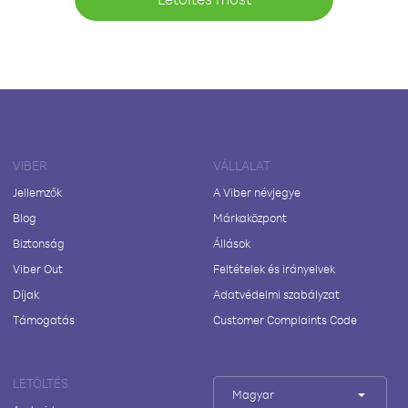
VIBER
VÁLLALAT
Jellemzők
A Viber névjegye
Blog
Márkaközpont
Biztonság
Állások
Viber Out
Feltételek és irányelvek
Díjak
Adatvédelmi szabályzat
Támogatás
Customer Complaints Code
LETÖLTÉS
Magyar