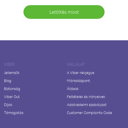
Letöltés most
VIBER
VÁLLALAT
Jellemzők
A Viber névjegye
Blog
Márkaközpont
Biztonság
Állások
Viber Out
Feltételek és irányelvek
Díjak
Adatvédelmi szabályzat
Támogatás
Customer Complaints Code