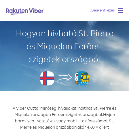
Bejelentkezés
Togg
navig
Hogyan hívható St. Pierre
és Miquelon Feröer-
szigetek országból
A Viber Outtal minőségi hívásokat indíthat St. Pierre és
Miquelon országba Feröer-szigetek országból.
Hívjon
bármilyen - vezetékes vagy mobil - telefonszámot St.
Pierre és Miquelon országban akár 47.0 ¢ díjért