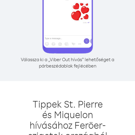
Válassza ki a „Viber Out hívás” lehetőséget a
párbeszédablak fejlécében
Tippek St. Pierre
és Miquelon
hívásához Feröer-