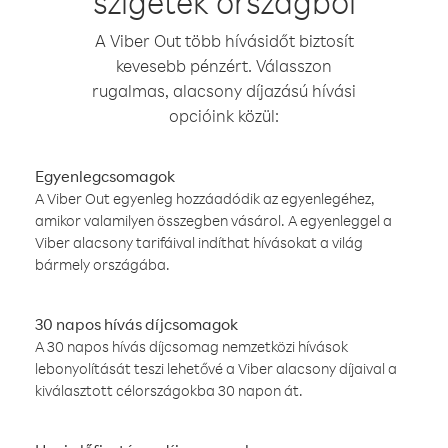
szigetek országból
A Viber Out több hívásidőt biztosít
kevesebb pénzért. Válasszon
rugalmas, alacsony díjazású hívási
opcióink közül:
Egyenlegcsomagok
A Viber Out egyenleg hozzáadódik az egyenlegéhez,
amikor valamilyen összegben vásárol. A egyenleggel a
Viber alacsony tarifáival indíthat hívásokat a világ
bármely országába.
30 napos hívás díjcsomagok
A 30 napos hívás díjcsomag nemzetközi hívások
lebonyolítását teszi lehetővé a Viber alacsony díjaival a
kiválasztott célországokba 30 napon át.