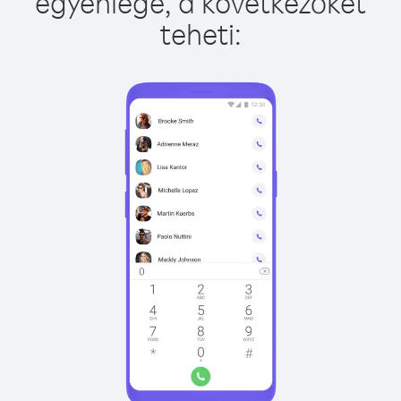
egyenlege, a következőket
teheti: