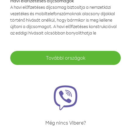
Havi előfizetéses díjcsomagok
A havi előfizetéses díjcsomag biztosítja a nemzetközi
vezetékes és mobiltelefonszámoknak alacsony díjakkal
történő hívását anélkül, hogy bármikor is meg kellene
újítani a díjcsomagot. A havi előfizetéses konstrukcióval
az eddigi hívásait olcsóbban bonyolíthatja le
További országok
Még nincs Vibere?