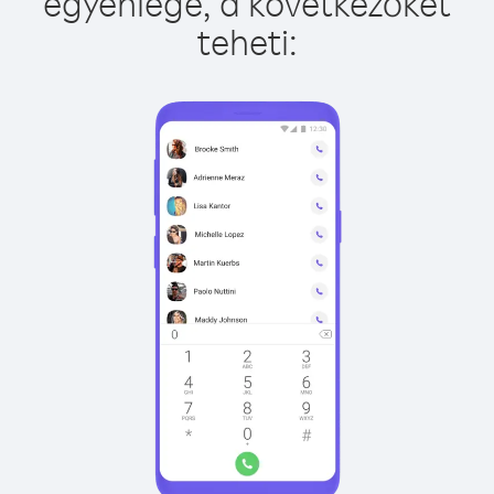
egyenlege, a következőket
teheti: