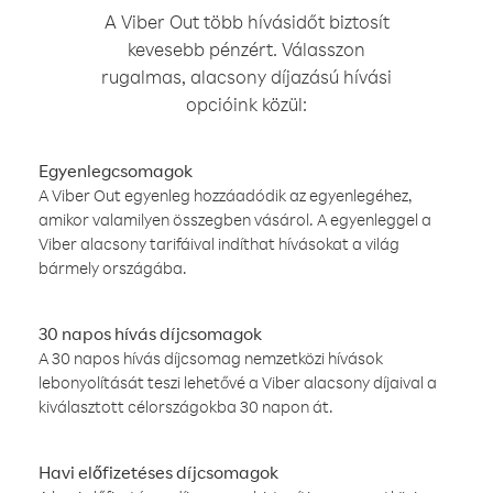
A Viber Out több hívásidőt biztosít
kevesebb pénzért. Válasszon
rugalmas, alacsony díjazású hívási
opcióink közül:
Egyenlegcsomagok
A Viber Out egyenleg hozzáadódik az egyenlegéhez,
amikor valamilyen összegben vásárol. A egyenleggel a
Viber alacsony tarifáival indíthat hívásokat a világ
bármely országába.
30 napos hívás díjcsomagok
A 30 napos hívás díjcsomag nemzetközi hívások
lebonyolítását teszi lehetővé a Viber alacsony díjaival a
kiválasztott célországokba 30 napon át.
Havi előfizetéses díjcsomagok