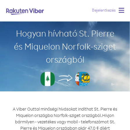
Bejelentkezés
Togg
navig
Hogyan hívható St. Pierre
és Miquelon Norfolk-sziget
országból
A Viber Outtal minőségi hívásokat indíthat St. Pierre és
Miquelon országba Norfolk-sziget országból.
Hívjon
bármilyen - vezetékes vagy mobil - telefonszámot St.
Pierre és Miquelon országban akár 47.0 ¢ díjért