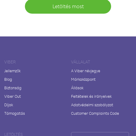
Letöltés most
VIBER
VÁLLALAT
Jellemzők
A Viber névjegye
Blog
Márkaközpont
Biztonság
Állások
Viber Out
Feltételek és irányelvek
Díjak
Adatvédelmi szabályzat
Támogatás
Customer Complaints Code
LETÖLTÉS