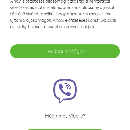
A havi előfizetéses díjcsomag biztosítja a nemzetközi
vezetékes és mobiltelefonszámoknak alacsony díjakkal
történő hívását anélkül, hogy bármikor is meg kellene
újítani a díjcsomagot. A havi előfizetéses konstrukcióval
az eddigi hívásait olcsóbban bonyolíthatja le
További országok
Még nincs Vibere?