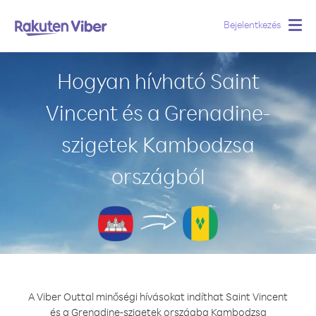
Bejelentkezés
Togg
navig
Hogyan hívható Saint
Vincent és a Grenadine-
szigetek Kambodzsa
országból
A Viber Outtal minőségi hívásokat indíthat Saint Vincent
és a Grenadine-szigetek országba Kambodzsa