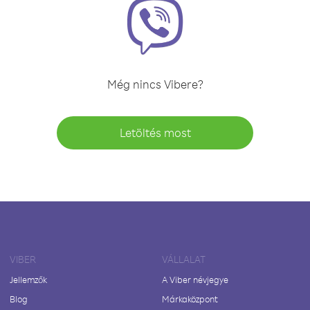
Még nincs Vibere?
Letöltés most
VIBER
VÁLLALAT
Jellemzők
A Viber névjegye
Blog
Márkaközpont