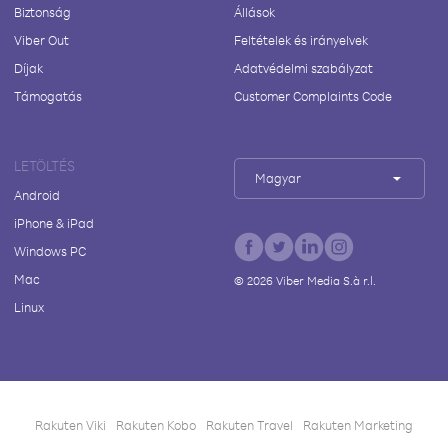
Biztonság
Állások
Viber Out
Feltételek és irányelvek
Díjak
Adatvédelmi szabályzat
Támogatás
Customer Complaints Code
LETÖLTÉS
Magyar
Android
iPhone & iPad
Windows PC
Mac
©
2026
Viber Media S.à r.l.
Linux
Rakuten Viki
Rakuten Kobo
Rakuten Travel
Rakuten Marketing