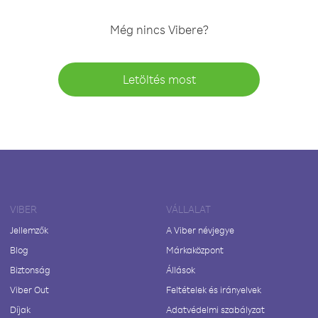
Még nincs Vibere?
Letöltés most
VIBER
VÁLLALAT
Jellemzők
A Viber névjegye
Blog
Márkaközpont
Biztonság
Állások
Viber Out
Feltételek és irányelvek
Díjak
Adatvédelmi szabályzat