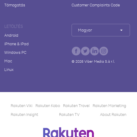
Támogatás
Customer Complaints Code
LETÖLTÉS
Magyar
Android
iPhone & iPad
Windows PC
Mac
©
2026
Viber Media S.à r.l.
Linux
Rakuten Viki
Rakuten Kobo
Rakuten Travel
Rakuten Marketing
Rakuten Insight
Rakuten TV
About Rakuten