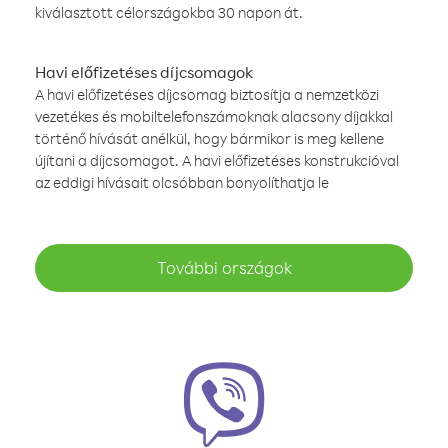
kiválasztott célországokba 30 napon át.
Havi előfizetéses díjcsomagok
A havi előfizetéses díjcsomag biztosítja a nemzetközi
vezetékes és mobiltelefonszámoknak alacsony díjakkal
történő hívását anélkül, hogy bármikor is meg kellene
újítani a díjcsomagot. A havi előfizetéses konstrukcióval
az eddigi hívásait olcsóbban bonyolíthatja le
További országok