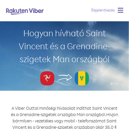
Bejelentkezés
Togg
navig
Hogyan hívható Saint
Vincent és a Grenadine-
szigetek Man országból
A Viber Outtal minőségi hívásokat indíthat Saint Vincent
és a Grenadine-szigetek országba Man országból.
Hívjon
bármilyen - vezetékes vagy mobil - telefonszámot Saint
Vincent és a Grenadine-szigetek országban akár 35.0 ¢