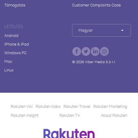
Támogatás
Customer Complaints Code
LETÖLTÉS
Magyar
Android
iPhone & iPad
Windows PC
Mac
©
2026
Viber Media S.à r.l.
Linux
Rakuten Viki
Rakuten Kobo
Rakuten Travel
Rakuten Marketing
Rakuten Insight
Rakuten TV
About Rakuten