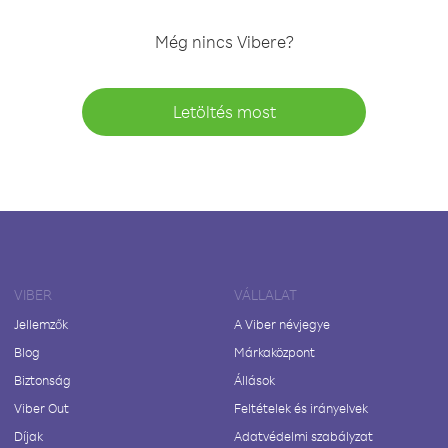
Még nincs Vibere?
Letöltés most
VIBER
VÁLLALAT
Jellemzők
A Viber névjegye
Blog
Márkaközpont
Biztonság
Állások
Viber Out
Feltételek és irányelvek
Díjak
Adatvédelmi szabályzat