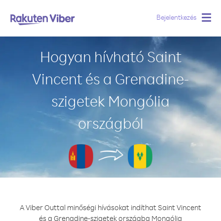
Bejelentkezés
Togg
navig
Hogyan hívható Saint
Vincent és a Grenadine-
szigetek Mongólia
országból
A Viber Outtal minőségi hívásokat indíthat Saint Vincent
és a Grenadine-szigetek országba Mongólia