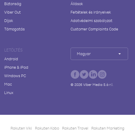
Biztonság
Állások
Viber Out
Feltételek és irányelvek
Díjak
Adatvédelmi szabályzat
Támogatás
Customer Complaints Code
LETÖLTÉS
Magyar
Android
iPhone & iPad
Windows PC
Mac
©
2026
Viber Media S.à r.l.
Linux
Rakuten Viki
Rakuten Kobo
Rakuten Travel
Rakuten Marketing