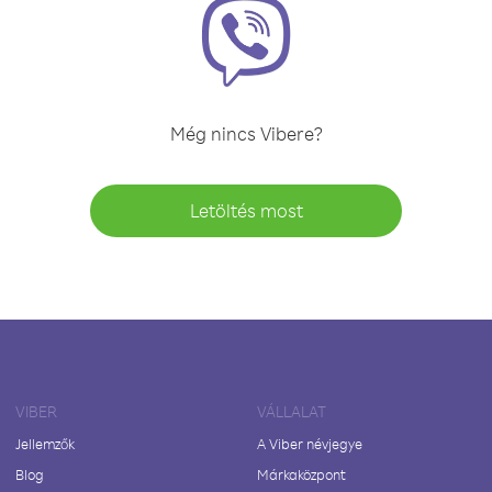
Még nincs Vibere?
Letöltés most
VIBER
VÁLLALAT
Jellemzők
A Viber névjegye
Blog
Márkaközpont