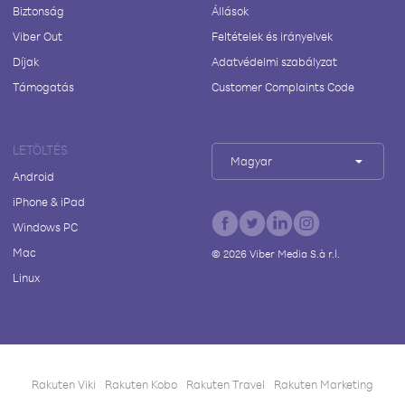
Biztonság
Állások
Viber Out
Feltételek és irányelvek
Díjak
Adatvédelmi szabályzat
Támogatás
Customer Complaints Code
LETÖLTÉS
Magyar
Android
iPhone & iPad
Windows PC
Mac
©
2026
Viber Media S.à r.l.
Linux
Rakuten Viki
Rakuten Kobo
Rakuten Travel
Rakuten Marketing