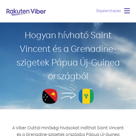
Bejelentkezés
Togg
navig
Hogyan hívható Saint
Vincent és a Grenadine-
szigetek Pápua Új-Guinea
országból
A Viber Outtal minőségi hívásokat indíthat Saint Vincent
és a Grenadine-szigetek országba Pápua Új-Guinea