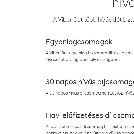
hív
A Viber Out több hívásidőt bizt
Egyenlegcsomagok
A Viber Out egyenleg hozzáadódik az egyenleg
hívásokat a világ bármely országába.
30 napos hívás díjcsomag
A 30 napos hívás díjcsomag nemzetközi híváso
Havi előfizetéses díjcso
A havi előfizetéses díjcsomag biztosítja a n
bármikor is meg kellene újítani a díjcsomagot