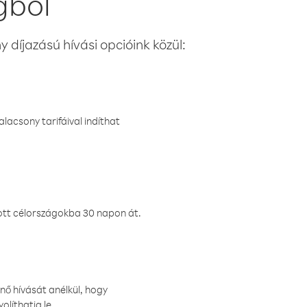
gból
 díjazású hívási opcióink közül:
lacsony tarifáival indíthat
ztott célországokba 30 napon át.
nő hívását anélkül, hogy
olíthatja le