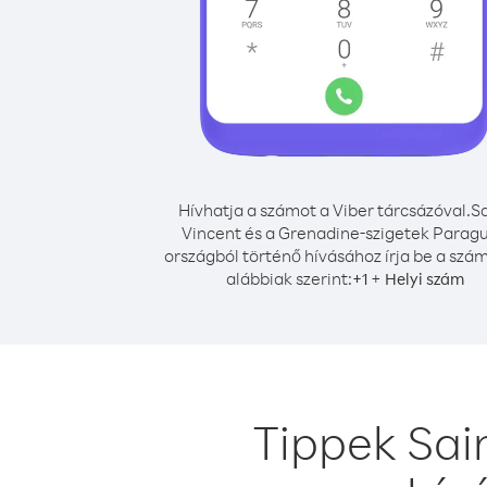
Hívhatja a számot a Viber tárcsázóval.
Sa
Vincent és a Grenadine-szigetek Parag
országból történő hívásához írja be a szá
alábbiak szerint:
+
+
1
Helyi szám
Tippek Sai