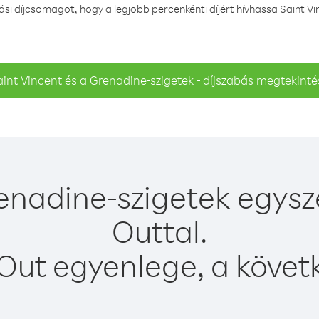
i díjcsomagot, hogy a legjobb percenkénti díjért hívhassa Saint Vi
aint Vincent és a Grenadine-szigetek - díjszabás megtekinté
renadine-szigetek egysz
Outtal.
Out egyenlege, a követk