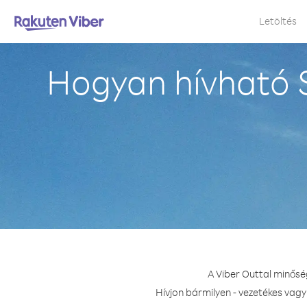
Letöltés
Hogyan hívható S
A Viber Outtal minősé
Hívjon bármilyen - vezetékes vagy