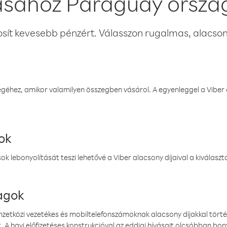
ásához Paraguay orszá
osít kevesebb pénzért. Válasszon rugalmas, alacsony
éhez, amikor valamilyen összegben vásárol. A egyenleggel a Viber a
ok
k lebonyolítását teszi lehetővé a Viber alacsony díjaival a kiválas
magok
emzetközi vezetékes és mobiltelefonszámoknak alacsony díjakkal törté
. A havi előfizetéses konstrukcióval az eddigi hívásait olcsóbban bony