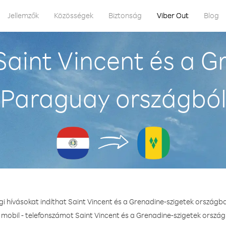
Jellemzők
Közösségek
Biztonság
Viber Out
Blog
aint Vincent és a G
Paraguay országbó
gi hívásokat indíthat Saint Vincent és a Grenadine-szigetek ország
 mobil - telefonszámot Saint Vincent és a Grenadine-szigetek ország