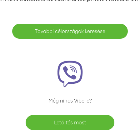
További célországok keresése
Még nincs Vibere?
Letöltés most