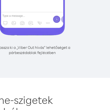
assza ki a „Viber Out hívás” lehetőséget a
párbeszédablak fejlécében
ne-szigetek