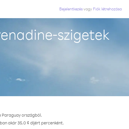
Bejelentkezés
vagy
Fiók létrehozása
renadine-szigetek
l
ba Paraguay országból.
ban akár 35.0 ¢ díjért percenként.