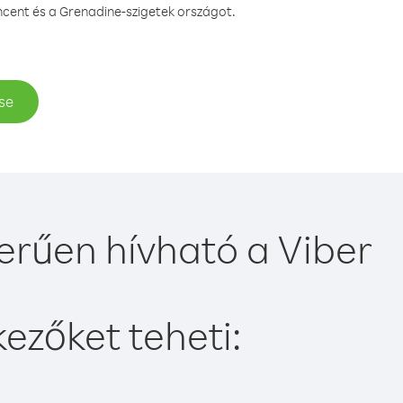
ncent és a Grenadine-szigetek országot.
se
erűen hívható a Viber
ezőket teheti: