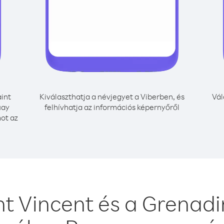
int
Kiválaszthatja a névjegyet a Viberben, és
Vál
uay
felhívhatja az információs képernyőről
mot az
nt Vincent és a Grenadi