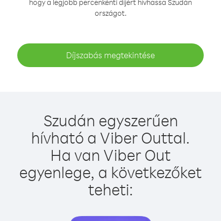
hogy a legjobb percenkénti díjért hívhassa Szudán
országot.
Díjszabás megtekintése
Szudán egyszerűen
hívható a Viber Outtal.
Ha van Viber Out
egyenlege, a következőket
teheti: