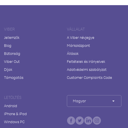
VIBER
VÁLLALAT
Jellemzők
A Viber névjegye
Blog
Márkaközpont
Biztonság
Állások
Viber Out
Feltételek és irányelvek
Díjak
Adatvédelmi szabályzat
Támogatás
Customer Complaints Code
LETÖLTÉS
Magyar
Android
iPhone & iPad
Windows PC