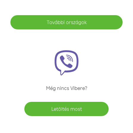
További országok
Még nincs Vibere?
Letöltés most