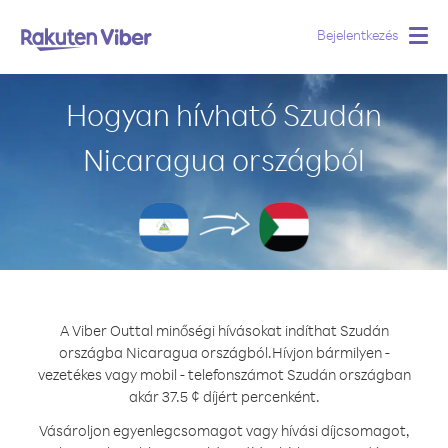
Bejelentkezés
Togg
navig
Hogyan hívható Szudán
Nicaragua országból
A Viber Outtal minőségi hívásokat indíthat Szudán
országba Nicaragua országból.
Hívjon bármilyen -
vezetékes vagy mobil - telefonszámot Szudán országban
akár 37.5 ¢ díjért percenként.
Vásároljon egyenlegcsomagot vagy hívási díjcsomagot,