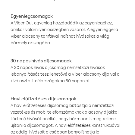
Egyenlegcsomagok
A Viber Out egyenleg hozzáadódik az egyenlegéhez,
amikor valamilyen összegben vásárol. A egyenleggel a
Viber alacsony tarifáival indíthat hívásokat a világ
bármely országába.
30 napos hívás díjcsomagok
A 30 napos hívás díjcsomag nemzetközi hívások
lebonyolítását teszi lehetővé a Viber alacsony díjaival a
kiválasztott célországokba 30 napon át.
Havi előfizetéses díjcsomagok
A havi előfizetéses díjcsomag biztosítja a nemzetközi
vezetékes és mobiltelefonszámoknak alacsony díjakkal
történő hívását anélkül, hogy bármikor is meg kellene
újítani a díjcsomagot. A havi előfizetéses konstrukcióval
az eddigi hívásait olcsóbban bonyolíthatja le