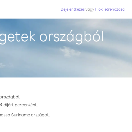
Bejelentkezés
vagy
Fiók létrehozása
getek országból
 országból.
¢ díjért percenként.
vhassa Suriname országot.