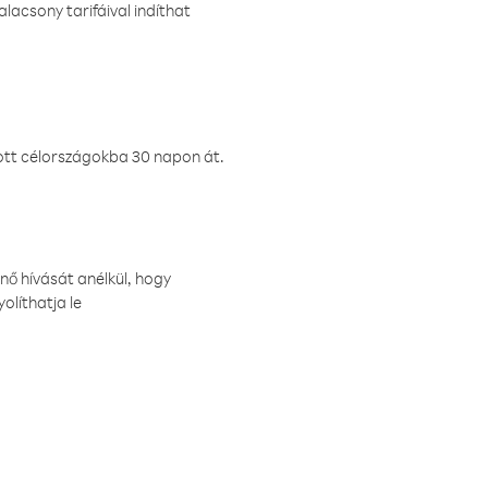
lacsony tarifáival indíthat
ztott célországokba 30 napon át.
nő hívását anélkül, hogy
olíthatja le