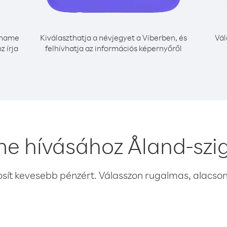
iname
Kiválaszthatja a névjegyet a Viberben, és
Vál
z írja
felhívhatja az információs képernyőről
e hívásához Åland-szi
osít kevesebb pénzért. Válasszon rugalmas, alacsony