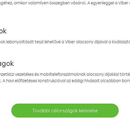
éhez, amikor valamilyen összegben vásárol. A egyenleggel a Viber a
ok
k lebonyolítását teszi lehetővé a Viber alacsony díjaival a kiválas
magok
emzetközi vezetékes és mobiltelefonszámoknak alacsony díjakkal törté
. A havi előfizetéses konstrukcióval az eddigi hívásait olcsóbban bony
További célországok keresése