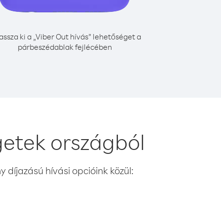
assza ki a „Viber Out hívás” lehetőséget a
párbeszédablak fejlécében
getek országból
 díjazású hívási opcióink közül: