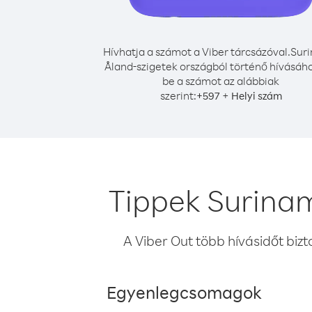
Hívhatja a számot a Viber tárcsázóval.
Sur
Åland-szigetek országból történő hívásáho
be a számot az alábbiak
szerint:
+
+
597
Helyi szám
Tippek Surinam
A Viber Out több hívásidőt bizt
Egyenlegcsomagok