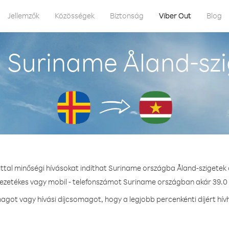
Jellemzők
Közösségek
Biztonság
Viber Out
Blog
 Suriname Åland-szi
ttal minőségi hívásokat indíthat Suriname országba Åland-szigetek
vezetékes vagy mobil - telefonszámot Suriname országban akár 39.0 
got vagy hívási díjcsomagot, hogy a legjobb percenkénti díjért hí