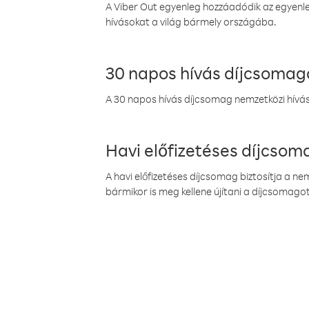
A Viber Out egyenleg hozzáadódik az egyenleg
hívásokat a világ bármely országába.
30 napos hívás díjcsomag
A 30 napos hívás díjcsomag nemzetközi híváso
Havi előfizetéses díjcso
A havi előfizetéses díjcsomag biztosítja a n
bármikor is meg kellene újítani a díjcsomagot