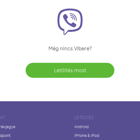
Még nincs Vibere?
Letöltés most
LAT
LETÖLTÉS
 névjegye
Android
özpont
iPhone & iPad