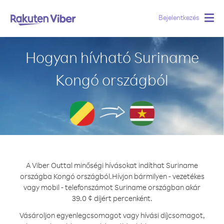
Bejelentkezés
Togg
navig
Hogyan hívható Suriname
Kongó országból
A Viber Outtal minőségi hívásokat indíthat Suriname
országba Kongó országból.
Hívjon bármilyen - vezetékes
vagy mobil - telefonszámot Suriname országban akár
39.0 ¢ díjért percenként.
Vásároljon egyenlegcsomagot vagy hívási díjcsomagot,