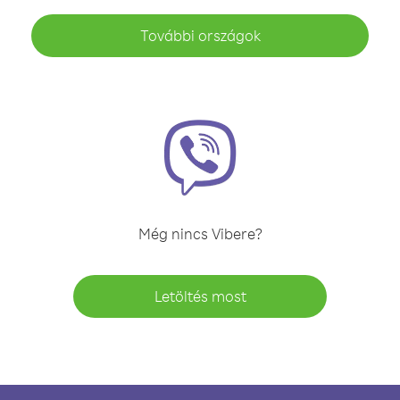
További országok
Még nincs Vibere?
Letöltés most