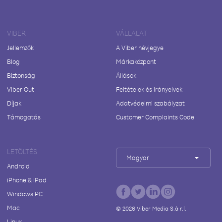
VIBER
VÁLLALAT
Jellemzők
A Viber névjegye
Blog
Márkaközpont
Biztonság
Állások
Viber Out
Feltételek és irányelvek
Díjak
Adatvédelmi szabályzat
Támogatás
Customer Complaints Code
LETÖLTÉS
Magyar
Android
iPhone & iPad
Windows PC
Mac
©
2026
Viber Media S.à r.l.
Linux