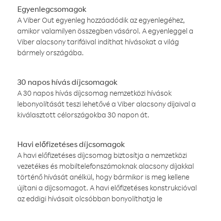
Egyenlegcsomagok
A Viber Out egyenleg hozzáadódik az egyenlegéhez,
amikor valamilyen összegben vásárol. A egyenleggel a
Viber alacsony tarifáival indíthat hívásokat a világ
bármely országába.
30 napos hívás díjcsomagok
A 30 napos hívás díjcsomag nemzetközi hívások
lebonyolítását teszi lehetővé a Viber alacsony díjaival a
kiválasztott célországokba 30 napon át.
Havi előfizetéses díjcsomagok
A havi előfizetéses díjcsomag biztosítja a nemzetközi
vezetékes és mobiltelefonszámoknak alacsony díjakkal
történő hívását anélkül, hogy bármikor is meg kellene
újítani a díjcsomagot. A havi előfizetéses konstrukcióval
az eddigi hívásait olcsóbban bonyolíthatja le