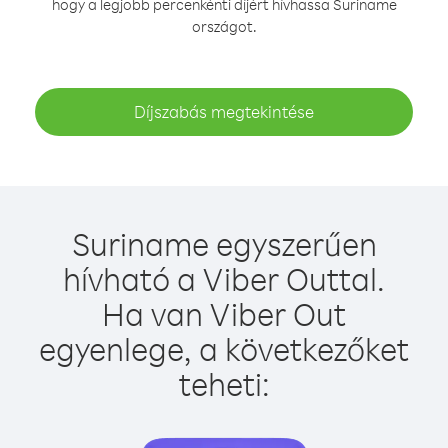
hogy a legjobb percenkénti díjért hívhassa Suriname
országot.
Díjszabás megtekintése
Suriname egyszerűen
hívható a Viber Outtal.
Ha van Viber Out
egyenlege, a következőket
teheti: