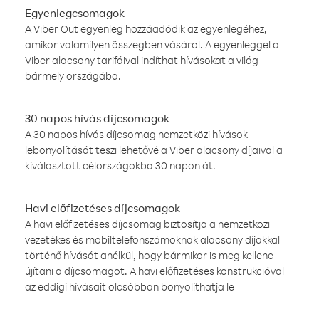
Egyenlegcsomagok
A Viber Out egyenleg hozzáadódik az egyenlegéhez,
amikor valamilyen összegben vásárol. A egyenleggel a
Viber alacsony tarifáival indíthat hívásokat a világ
bármely országába.
30 napos hívás díjcsomagok
A 30 napos hívás díjcsomag nemzetközi hívások
lebonyolítását teszi lehetővé a Viber alacsony díjaival a
kiválasztott célországokba 30 napon át.
Havi előfizetéses díjcsomagok
A havi előfizetéses díjcsomag biztosítja a nemzetközi
vezetékes és mobiltelefonszámoknak alacsony díjakkal
történő hívását anélkül, hogy bármikor is meg kellene
újítani a díjcsomagot. A havi előfizetéses konstrukcióval
az eddigi hívásait olcsóbban bonyolíthatja le