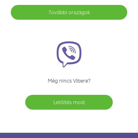
További országok
Még nincs Vibere?
Letöltés most