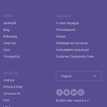
VIBER
VÁLLALAT
Jellemzők
A Viber névjegye
Blog
Márkaközpont
Biztonság
Állások
Viber Out
Feltételek és irányelvek
Díjak
Adatvédelmi szabályzat
Támogatás
Customer Complaints Code
LETÖLTÉS
Magyar
Android
iPhone & iPad
Windows PC
Mac
©
2026
Viber Media S.à r.l.
Linux