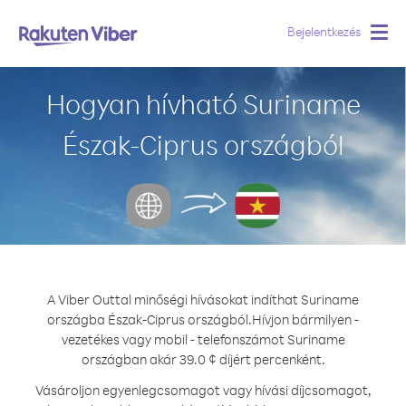
Bejelentkezés
Togg
navig
Hogyan hívható Suriname
Észak-Ciprus országból
A Viber Outtal minőségi hívásokat indíthat Suriname
országba Észak-Ciprus országból.
Hívjon bármilyen -
vezetékes vagy mobil - telefonszámot Suriname
országban akár 39.0 ¢ díjért percenként.
Vásároljon egyenlegcsomagot vagy hívási díjcsomagot,