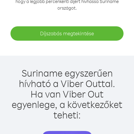
hogy a legjobb percenkénti díjért hívhassa Suriname
országot.
Díjszabás megtekintése
Suriname egyszerűen
hívható a Viber Outtal.
Ha van Viber Out
egyenlege, a következőket
teheti: