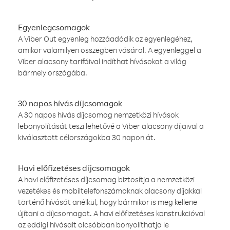
Egyenlegcsomagok
A Viber Out egyenleg hozzáadódik az egyenlegéhez,
amikor valamilyen összegben vásárol. A egyenleggel a
Viber alacsony tarifáival indíthat hívásokat a világ
bármely országába.
30 napos hívás díjcsomagok
A 30 napos hívás díjcsomag nemzetközi hívások
lebonyolítását teszi lehetővé a Viber alacsony díjaival a
kiválasztott célországokba 30 napon át.
Havi előfizetéses díjcsomagok
A havi előfizetéses díjcsomag biztosítja a nemzetközi
vezetékes és mobiltelefonszámoknak alacsony díjakkal
történő hívását anélkül, hogy bármikor is meg kellene
újítani a díjcsomagot. A havi előfizetéses konstrukcióval
az eddigi hívásait olcsóbban bonyolíthatja le