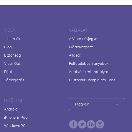
VIBER
VÁLLALAT
Jellemzők
A Viber névjegye
Blog
Márkaközpont
Biztonság
Állások
Viber Out
Feltételek és irányelvek
Díjak
Adatvédelmi szabályzat
Támogatás
Customer Complaints Code
LETÖLTÉS
Magyar
Android
iPhone & iPad
Windows PC