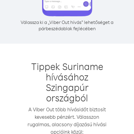
Válassza ki a „Viber Out hívás” lehetőséget a
párbeszédablak fejlécében
Tippek Suriname
hívásához
Szingapúr
országból
A Viber Out több hívásidőt biztosít
kevesebb pénzért. Válasszon
rugalmas, alacsony díjazású hívási
opcióink közül: