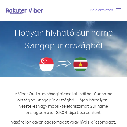
Bejelentkezés
Togg
navig
Hogyan hívható Suriname
Szingapúr országból
A Viber Outtal minőségi hívásokat indíthat Suriname
országba Szingapúr országból.
Hívjon bármilyen -
vezetékes vagy mobil - telefonszámot Suriname
országban akár 39.0 ¢ díjért percenként.
Vásároljon egyenlegcsomagot vagy hívási díjcsomagot,