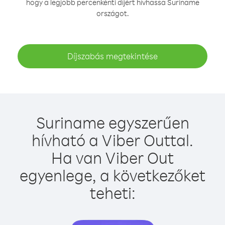
hogy a legjobb percenkénti díjért hívhassa Suriname
országot.
Díjszabás megtekintése
Suriname egyszerűen
hívható a Viber Outtal.
Ha van Viber Out
egyenlege, a következőket
teheti: