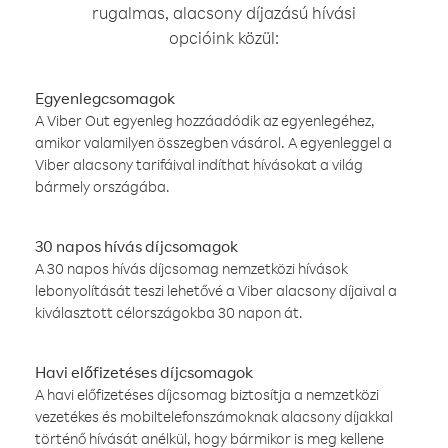
rugalmas, alacsony díjazású hívási
opcióink közül:
Egyenlegcsomagok
A Viber Out egyenleg hozzáadódik az egyenlegéhez,
amikor valamilyen összegben vásárol. A egyenleggel a
Viber alacsony tarifáival indíthat hívásokat a világ
bármely országába.
30 napos hívás díjcsomagok
A 30 napos hívás díjcsomag nemzetközi hívások
lebonyolítását teszi lehetővé a Viber alacsony díjaival a
kiválasztott célországokba 30 napon át.
Havi előfizetéses díjcsomagok
A havi előfizetéses díjcsomag biztosítja a nemzetközi
vezetékes és mobiltelefonszámoknak alacsony díjakkal
történő hívását anélkül, hogy bármikor is meg kellene