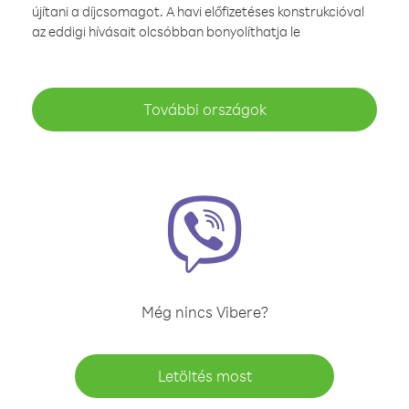
újítani a díjcsomagot. A havi előfizetéses konstrukcióval
az eddigi hívásait olcsóbban bonyolíthatja le
További országok
Még nincs Vibere?
Letöltés most