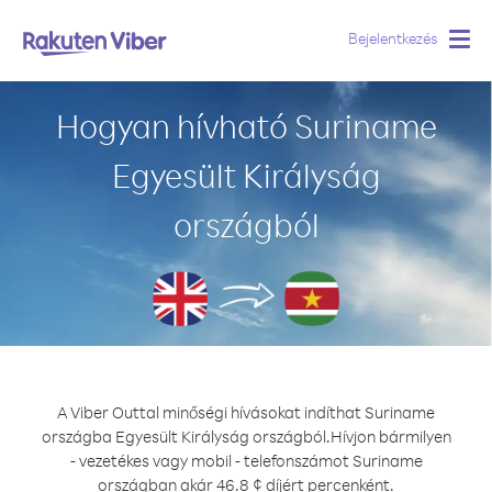
Bejelentkezés
Togg
navig
Hogyan hívható Suriname
Egyesült Királyság
országból
A Viber Outtal minőségi hívásokat indíthat Suriname
országba Egyesült Királyság országból.
Hívjon bármilyen
- vezetékes vagy mobil - telefonszámot Suriname
országban akár 46.8 ¢ díjért percenként.