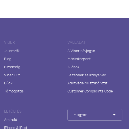
VIBER
VÁLLALAT
Jellemzők
A Viber névjegye
Blog
Márkaközpont
Biztonság
Állások
Viber Out
Feltételek és irányelvek
Díjak
Adatvédelmi szabályzat
Támogatás
Customer Complaints Code
LETÖLTÉS
Magyar
Android
iPhone & iPad