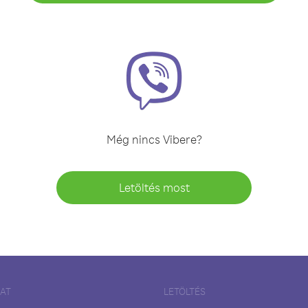
Még nincs Vibere?
Letöltés most
LAT
LETÖLTÉS