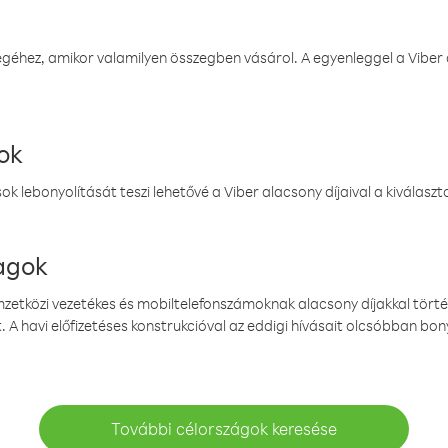
éhez, amikor valamilyen összegben vásárol. A egyenleggel a Viber a
ok
k lebonyolítását teszi lehetővé a Viber alacsony díjaival a kiválas
magok
emzetközi vezetékes és mobiltelefonszámoknak alacsony díjakkal törté
. A havi előfizetéses konstrukcióval az eddigi hívásait olcsóbban bony
További célországok keresése