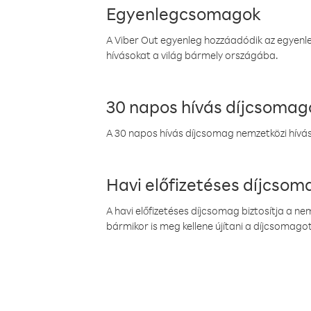
Egyenlegcsomagok
A Viber Out egyenleg hozzáadódik az egyenleg
hívásokat a világ bármely országába.
30 napos hívás díjcsomag
A 30 napos hívás díjcsomag nemzetközi híváso
Havi előfizetéses díjcso
A havi előfizetéses díjcsomag biztosítja a n
bármikor is meg kellene újítani a díjcsomagot