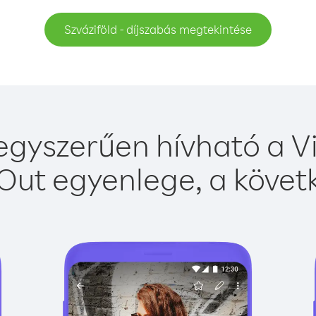
Szváziföld - díjszabás megtekintése
 egyszerűen hívható a Vi
Out egyenlege, a követk