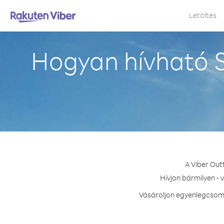
Letöltés
Hogyan hívható S
A Viber Out
Hívjon bármilyen - 
Vásároljon egyenlegcsomag