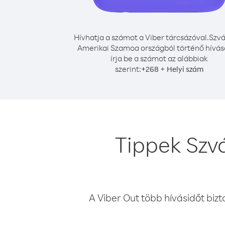
Hívhatja a számot a Viber tárcsázóval.
Szvá
Amerikai Szamoa országból történő hívá
írja be a számot az alábbiak
szerint:
+
+
268
Helyi szám
Tippek Szv
A Viber Out több hívásidőt bizt