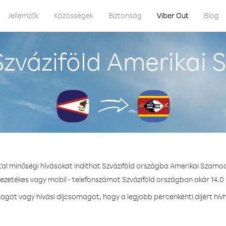
Jellemzők
Közösségek
Biztonság
Viber Out
Blog
zváziföld Amerikai
tal minőségi hívásokat indíthat Szváziföld országba Amerikai Szamo
vezetékes vagy mobil - telefonszámot Szváziföld országban akár 14.0 
ot vagy hívási díjcsomagot, hogy a legjobb percenkénti díjért hív