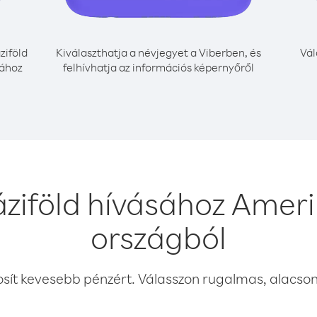
ziföld
Kiválaszthatja a névjegyet a Viberben, és
Vál
sához
felhívhatja az információs képernyőről
áziföld hívásához Amer
országból
osít kevesebb pénzért. Válasszon rugalmas, alacsony