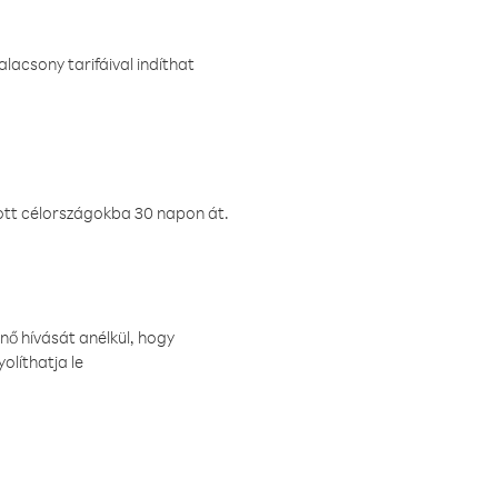
lacsony tarifáival indíthat
ztott célországokba 30 napon át.
nő hívását anélkül, hogy
olíthatja le