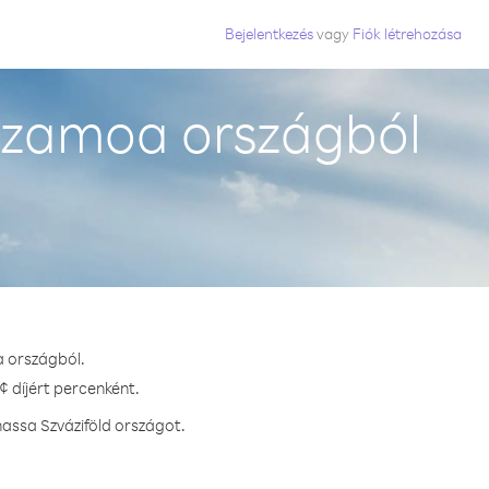
Bejelentkezés
vagy
Fiók létrehozása
 Szamoa országból
a országból.
¢ díjért percenként.
hassa Szváziföld országot.