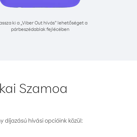
assza ki a „Viber Out hívás” lehetőséget a
párbeszédablak fejlécében
ikai Szamoa
 díjazású hívási opcióink közül: