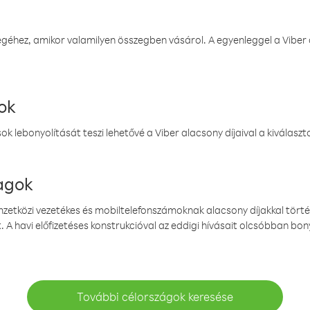
éhez, amikor valamilyen összegben vásárol. A egyenleggel a Viber a
ok
k lebonyolítását teszi lehetővé a Viber alacsony díjaival a kiválas
magok
emzetközi vezetékes és mobiltelefonszámoknak alacsony díjakkal törté
. A havi előfizetéses konstrukcióval az eddigi hívásait olcsóbban bony
További célországok keresése