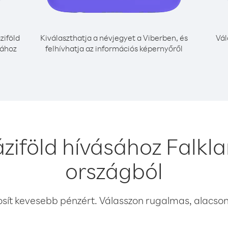
ziföld
Kiválaszthatja a névjegyet a Viberben, és
Vál
sához
felhívhatja az információs képernyőről
ziföld hívásához Falkl
országból
osít kevesebb pénzért. Válasszon rugalmas, alacsony