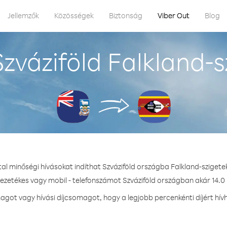
Jellemzők
Közösségek
Biztonság
Viber Out
Blog
zváziföld Falkland-s
tal minőségi hívásokat indíthat Szváziföld országba Falkland-szigete
vezetékes vagy mobil - telefonszámot Szváziföld országban akár 14.0 
ot vagy hívási díjcsomagot, hogy a legjobb percenkénti díjért hív