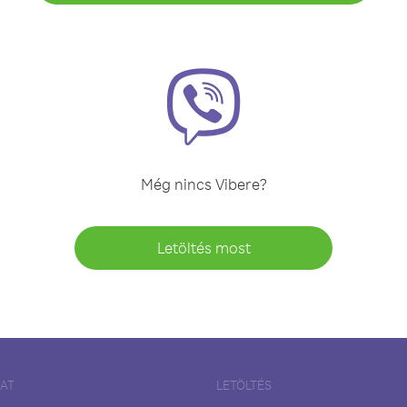
Még nincs Vibere?
Letöltés most
LAT
LETÖLTÉS