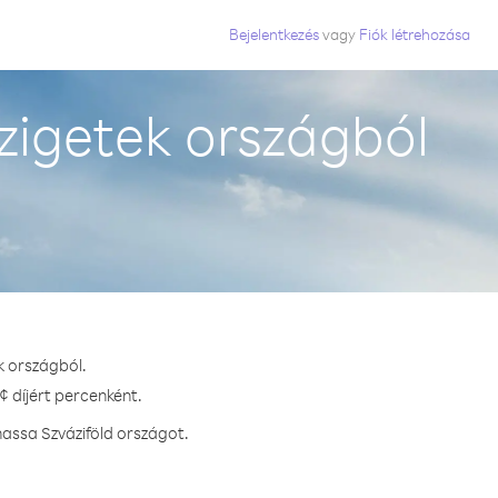
Bejelentkezés
vagy
Fiók létrehozása
zigetek országból
k országból.
¢ díjért percenként.
hassa Szváziföld országot.