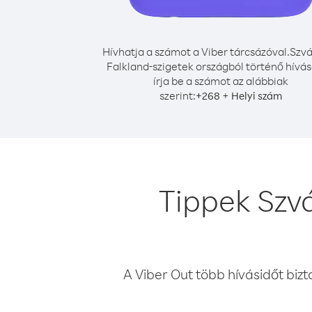
Hívhatja a számot a Viber tárcsázóval.
Szvá
Falkland-szigetek országból történő hívá
írja be a számot az alábbiak
szerint:
+
+
268
Helyi szám
Tippek Szvá
A Viber Out több hívásidőt bizt