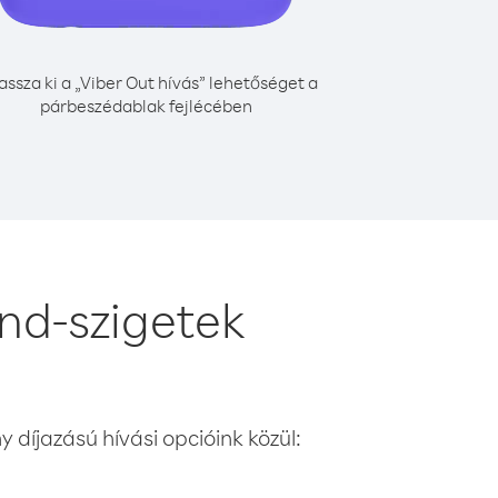
assza ki a „Viber Out hívás” lehetőséget a
párbeszédablak fejlécében
and-szigetek
 díjazású hívási opcióink közül: