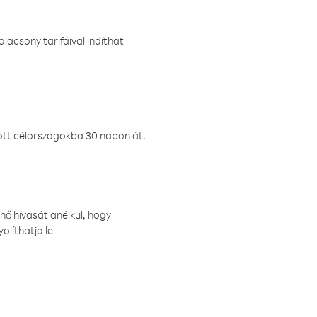
lacsony tarifáival indíthat
ztott célországokba 30 napon át.
nő hívását anélkül, hogy
olíthatja le