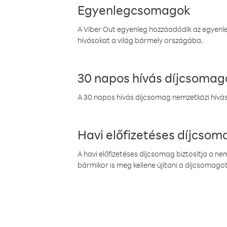
Egyenlegcsomagok
A Viber Out egyenleg hozzáadódik az egyenleg
hívásokat a világ bármely országába.
30 napos hívás díjcsomag
A 30 napos hívás díjcsomag nemzetközi híváso
Havi előfizetéses díjcso
A havi előfizetéses díjcsomag biztosítja a n
bármikor is meg kellene újítani a díjcsomagot