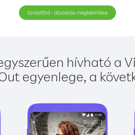
Szváziföld - díjszabás megtekintése
 egyszerűen hívható a Vi
Out egyenlege, a követk