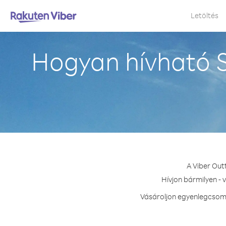
Letöltés
Hogyan hívható S
A Viber Out
Hívjon bármilyen - 
Vásároljon egyenlegcsomag