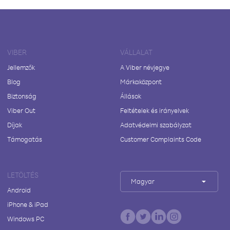
VIBER
VÁLLALAT
Jellemzők
A Viber névjegye
Blog
Márkaközpont
Biztonság
Állások
Viber Out
Feltételek és irányelvek
Díjak
Adatvédelmi szabályzat
Támogatás
Customer Complaints Code
LETÖLTÉS
Magyar
Android
iPhone & iPad
Windows PC