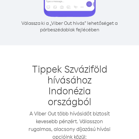
Válassza ki a „Viber Out hívás” lehetőséget a
párbeszédablak fejlécében
Tippek Szváziföld
hívásához
Indonézia
országból
A Viber Out több hívásidőt biztosít
kevesebb pénzért. Válasszon
rugalmas, alacsony díjazású hívási
opcióink közül: