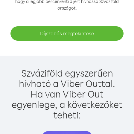
hogy a legjobb percenkénti díjért hívhassa Szváziföld
országot.
Díjszabás megtekintése
Szváziföld egyszerűen
hívható a Viber Outtal.
Ha van Viber Out
egyenlege, a következőket
teheti: