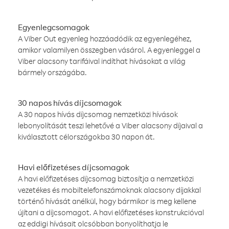
Egyenlegcsomagok
A Viber Out egyenleg hozzáadódik az egyenlegéhez,
amikor valamilyen összegben vásárol. A egyenleggel a
Viber alacsony tarifáival indíthat hívásokat a világ
bármely országába.
30 napos hívás díjcsomagok
A 30 napos hívás díjcsomag nemzetközi hívások
lebonyolítását teszi lehetővé a Viber alacsony díjaival a
kiválasztott célországokba 30 napon át.
Havi előfizetéses díjcsomagok
A havi előfizetéses díjcsomag biztosítja a nemzetközi
vezetékes és mobiltelefonszámoknak alacsony díjakkal
történő hívását anélkül, hogy bármikor is meg kellene
újítani a díjcsomagot. A havi előfizetéses konstrukcióval
az eddigi hívásait olcsóbban bonyolíthatja le