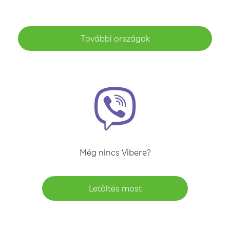
További országok
Még nincs Vibere?
Letöltés most