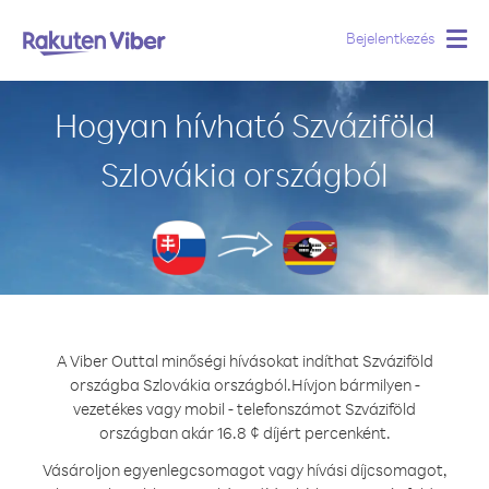
Bejelentkezés
Togg
navig
Hogyan hívható Szváziföld
Szlovákia országból
A Viber Outtal minőségi hívásokat indíthat Szváziföld
országba Szlovákia országból.
Hívjon bármilyen -
vezetékes vagy mobil - telefonszámot Szváziföld
országban akár 16.8 ¢ díjért percenként.
Vásároljon egyenlegcsomagot vagy hívási díjcsomagot,