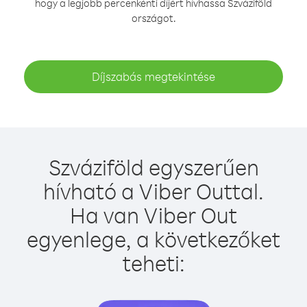
hogy a legjobb percenkénti díjért hívhassa Szváziföld
országot.
Díjszabás megtekintése
Szváziföld egyszerűen
hívható a Viber Outtal.
Ha van Viber Out
egyenlege, a következőket
teheti: