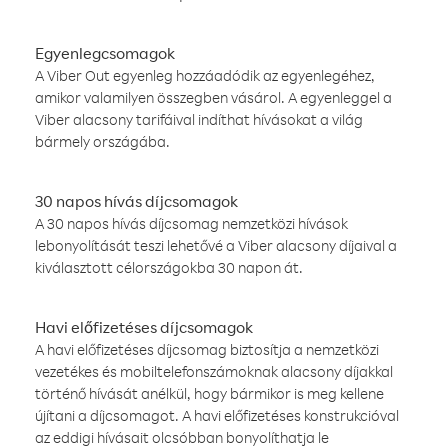
Egyenlegcsomagok
A Viber Out egyenleg hozzáadódik az egyenlegéhez,
amikor valamilyen összegben vásárol. A egyenleggel a
Viber alacsony tarifáival indíthat hívásokat a világ
bármely országába.
30 napos hívás díjcsomagok
A 30 napos hívás díjcsomag nemzetközi hívások
lebonyolítását teszi lehetővé a Viber alacsony díjaival a
kiválasztott célországokba 30 napon át.
Havi előfizetéses díjcsomagok
A havi előfizetéses díjcsomag biztosítja a nemzetközi
vezetékes és mobiltelefonszámoknak alacsony díjakkal
történő hívását anélkül, hogy bármikor is meg kellene
újítani a díjcsomagot. A havi előfizetéses konstrukcióval
az eddigi hívásait olcsóbban bonyolíthatja le