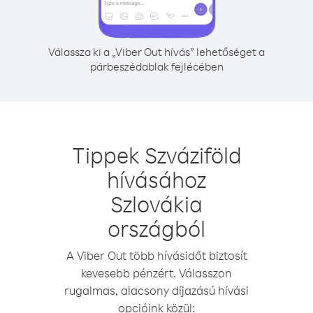
Válassza ki a „Viber Out hívás” lehetőséget a
párbeszédablak fejlécében
Tippek Szváziföld
hívásához
Szlovákia
országból
A Viber Out több hívásidőt biztosít
kevesebb pénzért. Válasszon
rugalmas, alacsony díjazású hívási
opcióink közül: