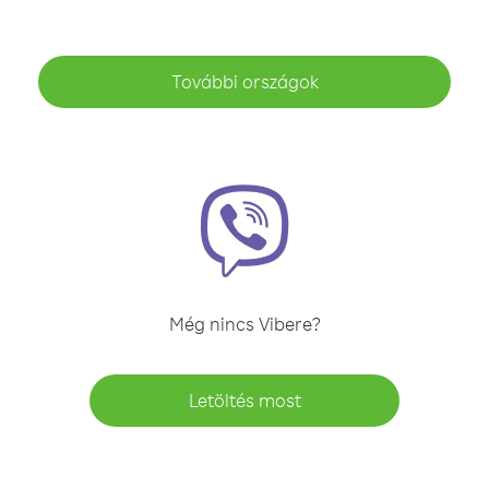
További országok
Még nincs Vibere?
Letöltés most