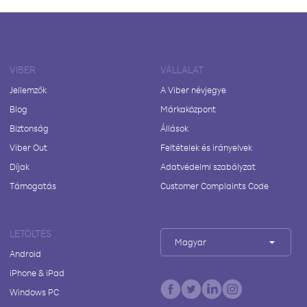
VIBER
VÁLLALAT
Jellemzők
A Viber névjegye
Blog
Márkaközpont
Biztonság
Állások
Viber Out
Feltételek és irányelvek
Díjak
Adatvédelmi szabályzat
Támogatás
Customer Complaints Code
LETÖLTÉS
Magyar
Android
iPhone & iPad
Windows PC