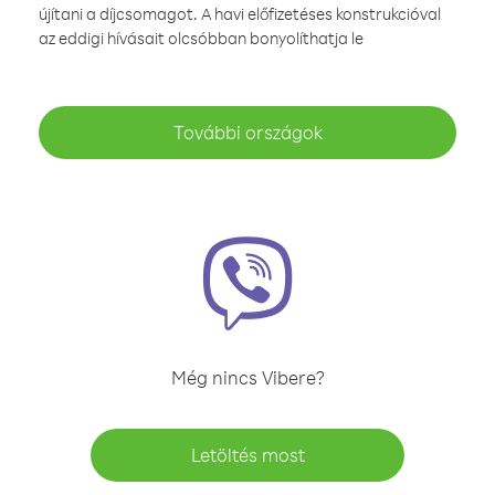
újítani a díjcsomagot. A havi előfizetéses konstrukcióval
az eddigi hívásait olcsóbban bonyolíthatja le
További országok
Még nincs Vibere?
Letöltés most