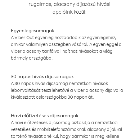
rugalmas, alacsony díjazású hívási
opcióink közül:
Egyenlegcsomagok
A Viber Out egyenleg hozzáadódik az egyenlegéhez,
amikor valamilyen összegben vásárol. A egyenleggel a
Viber alacsony tarifáival indíthat hívásokat a világ
bármely országába.
30 napos hívás díjcsomagok
A 30 napos hívás díjcsomag nemzetközi hívások
lebonyolítását teszi lehetővé a Viber alacsony díjaival a
kiválasztott célországokba 30 napon át.
Havi előfizetéses díjcsomagok
A havi előfizetéses díjcsomag biztosítja a nemzetközi
vezetékes és mobiltelefonszámoknak alacsony díjakkal
történő hívását anélkül, hogy bármikor is meg kellene