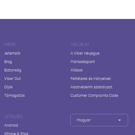
VIBER
VÁLLALAT
Jellemzők
A Viber névjegye
Blog
Márkaközpont
Biztonság
Állások
Viber Out
Feltételek és irányelvek
Díjak
Adatvédelmi szabályzat
Támogatás
Customer Complaints Code
LETÖLTÉS
Magyar
Android
iPhone & iPad