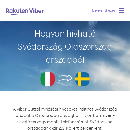
Bejelentkezés
Togg
navig
Hogyan hívható
Svédország Olaszország
országból
A Viber Outtal minőségi hívásokat indíthat Svédország
országba Olaszország országból.
Hívjon bármilyen -
vezetékes vagy mobil - telefonszámot Svédország
országban akár 2.3 ¢ díjért percenként.