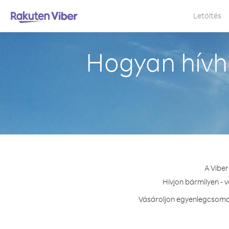
Letöltés
Hogyan hívh
A Viber
Hívjon bármilyen - 
Vásároljon egyenlegcsomag