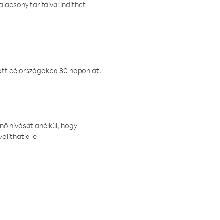
lacsony tarifáival indíthat
ztott célországokba 30 napon át.
nő hívását anélkül, hogy
olíthatja le