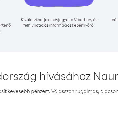
Kiválaszthatja a névjegyet a Viberben, és
Vál
örténő
felhívhatja az információs képernyőről
k
dország hívásához Naur
osít kevesebb pénzért. Válasszon rugalmas, alacsony