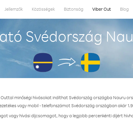
Jellemzők
Közösségek
Biztonság
Viber Out
Blog
ató Svédország Nau
 Outtal minőségi hívásokat indíthat Svédország országba Nauru or
vezetékes vagy mobil - telefonszámot Svédország országban akár 1.9 
ot vagy hívási díjcsomagot, hogy a legjobb percenkénti díjért hív