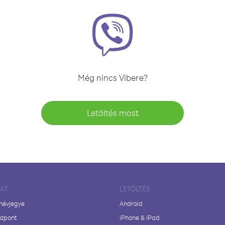
Még nincs Vibere?
Letöltés most
LAT
LETÖLTÉS
 névjegye
Android
özpont
iPhone & iPad