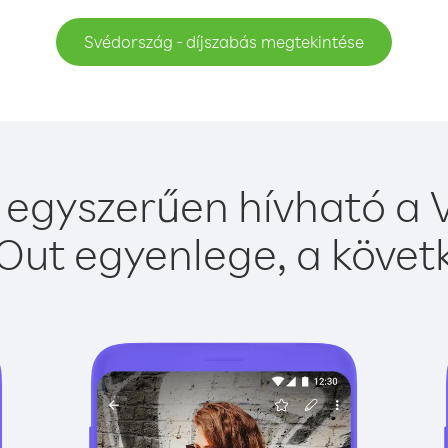
Svédország - díjszabás megtekintése
egyszerűen hívható a V
Out egyenlege, a követk