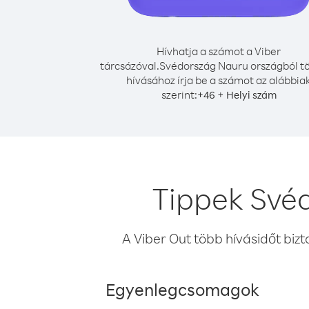
Hívhatja a számot a Viber
tárcsázóval.
Svédország Nauru országból t
hívásához írja be a számot az alábbia
szerint:
+
+
46
Helyi szám
Tippek Své
A Viber Out több hívásidőt bizt
Egyenlegcsomagok