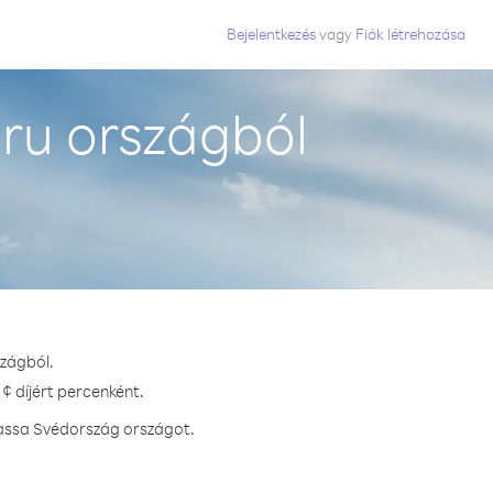
Bejelentkezés
vagy
Fiók létrehozása
ru országból
szágból.
¢ díjért percenként.
hassa Svédország országot.