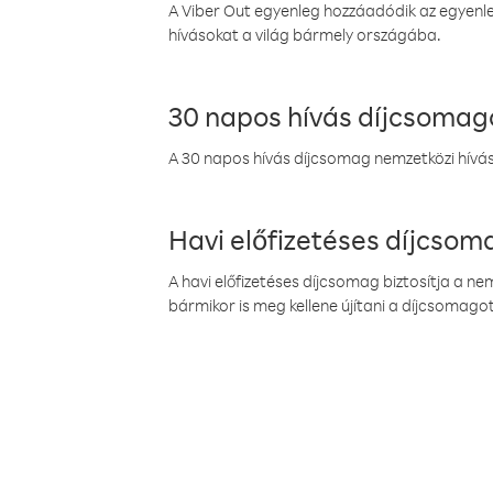
A Viber Out egyenleg hozzáadódik az egyenleg
hívásokat a világ bármely országába.
30 napos hívás díjcsomag
A 30 napos hívás díjcsomag nemzetközi híváso
Havi előfizetéses díjcso
A havi előfizetéses díjcsomag biztosítja a n
bármikor is meg kellene újítani a díjcsomagot