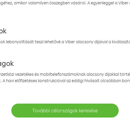
éhez, amikor valamilyen összegben vásárol. A egyenleggel a Viber a
ok
k lebonyolítását teszi lehetővé a Viber alacsony díjaival a kiválas
magok
emzetközi vezetékes és mobiltelefonszámoknak alacsony díjakkal törté
. A havi előfizetéses konstrukcióval az eddigi hívásait olcsóbban bony
További célországok keresése