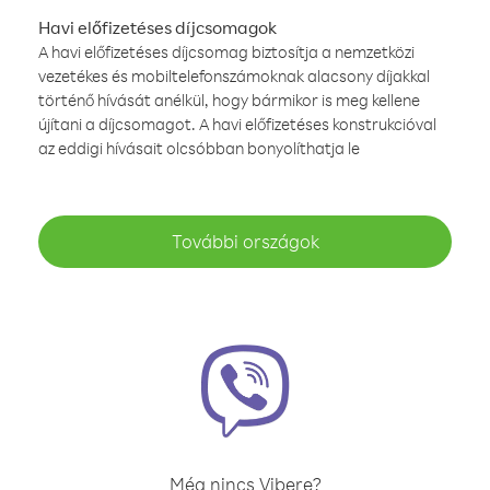
Havi előfizetéses díjcsomagok
A havi előfizetéses díjcsomag biztosítja a nemzetközi
vezetékes és mobiltelefonszámoknak alacsony díjakkal
történő hívását anélkül, hogy bármikor is meg kellene
újítani a díjcsomagot. A havi előfizetéses konstrukcióval
az eddigi hívásait olcsóbban bonyolíthatja le
További országok
Még nincs Vibere?