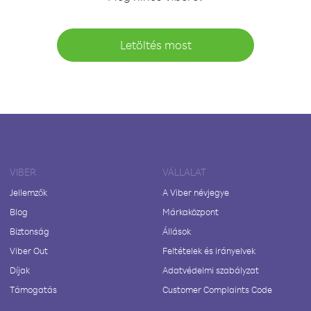
Letöltés most
VIBER
VÁLLALAT
Jellemzők
A Viber névjegye
Blog
Márkaközpont
Biztonság
Állások
Viber Out
Feltételek és irányelvek
Díjak
Adatvédelmi szabályzat
Támogatás
Customer Complaints Code