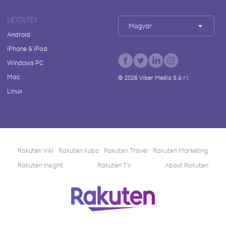
LETÖLTÉS
Magyar
Android
iPhone & iPad
Windows PC
Mac
©
2026
Viber Media S.à r.l.
Linux
Rakuten Viki
Rakuten Kobo
Rakuten Travel
Rakuten Marketing
Rakuten Insight
Rakuten TV
About Rakuten