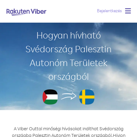
Bejelentkezés
Togg
navig
Hogyan hívható
Svédország Palesztin
Autonóm Területek
országból
A Viber Outtal minőségi hívásokat indíthat Svédország
országba Palesztin Autonóm Területek országból.
Hívjon