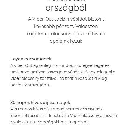
országból
A Viber Out több hívásidőt biztosít
kevesebb pénzért. Válasszon
rugalmas, alacsony díjazású hívási
opcióink közül:
Egyenlegcsomagok
A Viber Out egyenleg hozzáadódik az egyenlegéhez,
amikor valamilyen összegben vásárol. A egyenleggel a
Viber alacsony tarifáival indíthat hívásokat a világ
bármely országába.
30 napos hívás díjcsomagok
A 30 napos hívás díjcsomag nemzetközi hívások
lebonyolítását teszi lehetővé a Viber alacsony díjaival a
kiválasztott célországokba 30 napon át.