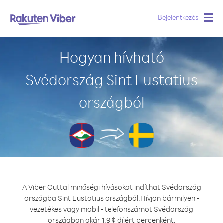
Bejelentkezés
Togg
navig
Hogyan hívható
Svédország Sint Eustatius
országból
A Viber Outtal minőségi hívásokat indíthat Svédország
országba Sint Eustatius országból.
Hívjon bármilyen -
vezetékes vagy mobil - telefonszámot Svédország
országban akár 1.9 ¢ díjért percenként.