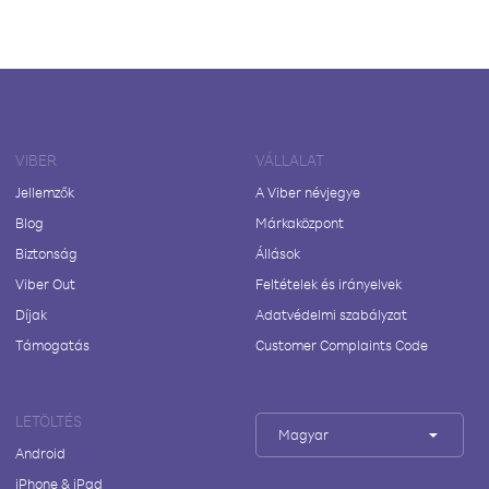
VIBER
VÁLLALAT
Jellemzők
A Viber névjegye
Blog
Márkaközpont
Biztonság
Állások
Viber Out
Feltételek és irányelvek
Díjak
Adatvédelmi szabályzat
Támogatás
Customer Complaints Code
LETÖLTÉS
Magyar
Android
iPhone & iPad