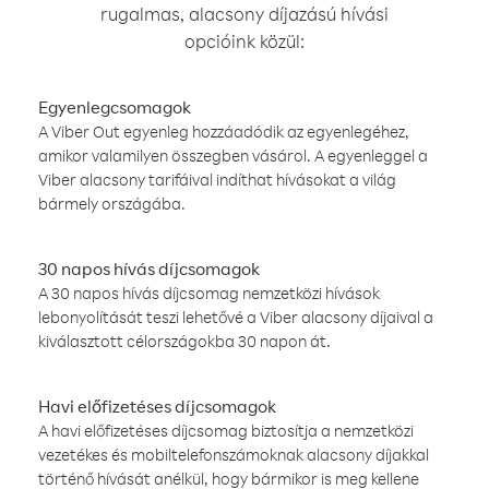
rugalmas, alacsony díjazású hívási
opcióink közül:
Egyenlegcsomagok
A Viber Out egyenleg hozzáadódik az egyenlegéhez,
amikor valamilyen összegben vásárol. A egyenleggel a
Viber alacsony tarifáival indíthat hívásokat a világ
bármely országába.
30 napos hívás díjcsomagok
A 30 napos hívás díjcsomag nemzetközi hívások
lebonyolítását teszi lehetővé a Viber alacsony díjaival a
kiválasztott célországokba 30 napon át.
Havi előfizetéses díjcsomagok
A havi előfizetéses díjcsomag biztosítja a nemzetközi
vezetékes és mobiltelefonszámoknak alacsony díjakkal
történő hívását anélkül, hogy bármikor is meg kellene