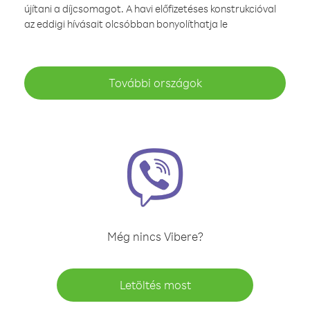
újítani a díjcsomagot. A havi előfizetéses konstrukcióval
az eddigi hívásait olcsóbban bonyolíthatja le
További országok
Még nincs Vibere?
Letöltés most