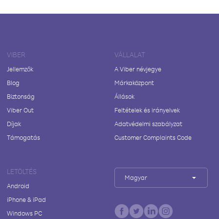
VIBER
VÁLLALAT
Jellemzők
A Viber névjegye
Blog
Márkaközpont
Biztonság
Állások
Viber Out
Feltételek és irányelvek
Díjak
Adatvédelmi szabályzat
Támogatás
Customer Complaints Code
LETÖLTÉS
Magyar
Android
iPhone & iPad
Windows PC