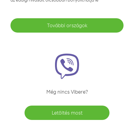
További országok
Még nincs Vibere?
Letöltés most