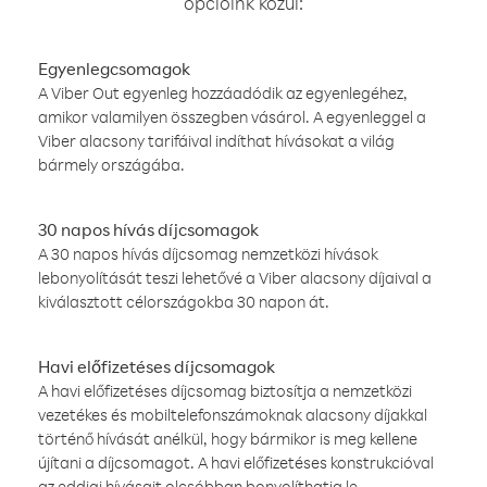
opcióink közül:
Egyenlegcsomagok
A Viber Out egyenleg hozzáadódik az egyenlegéhez,
amikor valamilyen összegben vásárol. A egyenleggel a
Viber alacsony tarifáival indíthat hívásokat a világ
bármely országába.
30 napos hívás díjcsomagok
A 30 napos hívás díjcsomag nemzetközi hívások
lebonyolítását teszi lehetővé a Viber alacsony díjaival a
kiválasztott célországokba 30 napon át.
Havi előfizetéses díjcsomagok
A havi előfizetéses díjcsomag biztosítja a nemzetközi
vezetékes és mobiltelefonszámoknak alacsony díjakkal
történő hívását anélkül, hogy bármikor is meg kellene
újítani a díjcsomagot. A havi előfizetéses konstrukcióval
az eddigi hívásait olcsóbban bonyolíthatja le