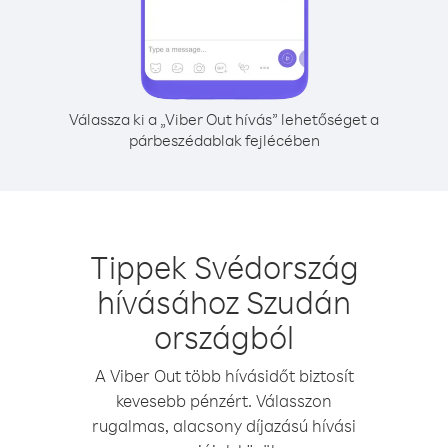
Válassza ki a „Viber Out hívás” lehetőséget a
párbeszédablak fejlécében
Tippek Svédország
hívásához Szudán
országból
A Viber Out több hívásidőt biztosít
kevesebb pénzért. Válasszon
rugalmas, alacsony díjazású hívási