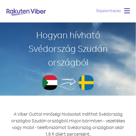
Bejelentkezés
Togg
navig
Hogyan hívható
Svédország Szudán
országból
A Viber Outtal minőségi hívásokat indíthat Svédország
országba Szudán országból.
Hívjon bármilyen - vezetékes
vagy mobil - telefonszámot Svédország országban akár
1.9 ¢ díjért percenként.