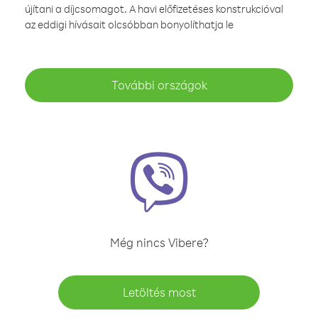
újítani a díjcsomagot. A havi előfizetéses konstrukcióval
az eddigi hívásait olcsóbban bonyolíthatja le
További országok
Még nincs Vibere?
Letöltés most