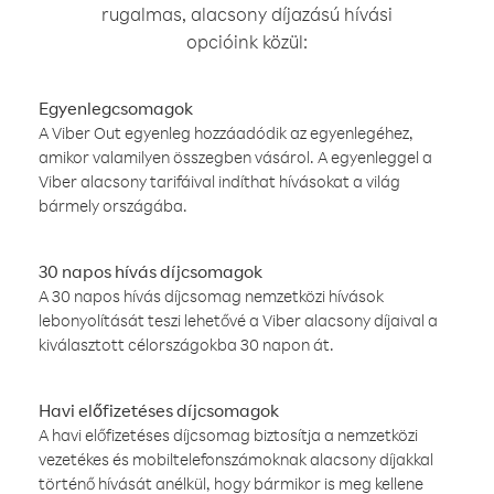
rugalmas, alacsony díjazású hívási
opcióink közül:
Egyenlegcsomagok
A Viber Out egyenleg hozzáadódik az egyenlegéhez,
amikor valamilyen összegben vásárol. A egyenleggel a
Viber alacsony tarifáival indíthat hívásokat a világ
bármely országába.
30 napos hívás díjcsomagok
A 30 napos hívás díjcsomag nemzetközi hívások
lebonyolítását teszi lehetővé a Viber alacsony díjaival a
kiválasztott célországokba 30 napon át.
Havi előfizetéses díjcsomagok
A havi előfizetéses díjcsomag biztosítja a nemzetközi
vezetékes és mobiltelefonszámoknak alacsony díjakkal
történő hívását anélkül, hogy bármikor is meg kellene