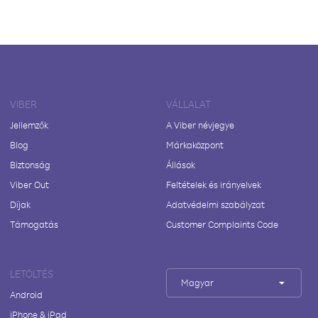
VIBER
VÁLLALAT
Jellemzők
A Viber névjegye
Blog
Márkaközpont
Biztonság
Állások
Viber Out
Feltételek és irányelvek
Díjak
Adatvédelmi szabályzat
Támogatás
Customer Complaints Code
LETÖLTÉS
Magyar
Android
iPhone & iPad