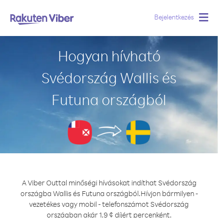
Bejelentkezés
Togg
navig
Hogyan hívható
Svédország Wallis és
Futuna országból
A Viber Outtal minőségi hívásokat indíthat Svédország
országba Wallis és Futuna országból.
Hívjon bármilyen -
vezetékes vagy mobil - telefonszámot Svédország
országban akár 1.9 ¢ díjért percenként.