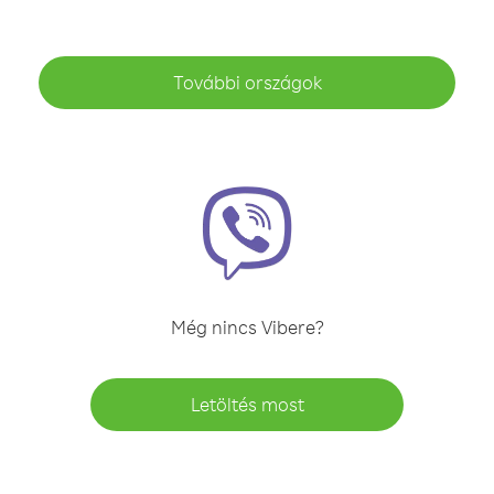
További országok
Még nincs Vibere?
Letöltés most