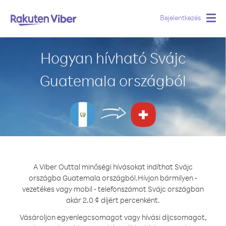
Bejelentkezés
Togg
navig
Hogyan hívható Svájc
Guatemala országból
A Viber Outtal minőségi hívásokat indíthat Svájc
országba Guatemala országból.
Hívjon bármilyen -
vezetékes vagy mobil - telefonszámot Svájc országban
akár 2.0 ¢ díjért percenként.
Vásároljon egyenlegcsomagot vagy hívási díjcsomagot,