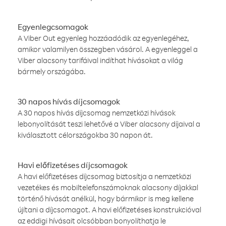
Egyenlegcsomagok
A Viber Out egyenleg hozzáadódik az egyenlegéhez,
amikor valamilyen összegben vásárol. A egyenleggel a
Viber alacsony tarifáival indíthat hívásokat a világ
bármely országába.
30 napos hívás díjcsomagok
A 30 napos hívás díjcsomag nemzetközi hívások
lebonyolítását teszi lehetővé a Viber alacsony díjaival a
kiválasztott célországokba 30 napon át.
Havi előfizetéses díjcsomagok
A havi előfizetéses díjcsomag biztosítja a nemzetközi
vezetékes és mobiltelefonszámoknak alacsony díjakkal
történő hívását anélkül, hogy bármikor is meg kellene
újítani a díjcsomagot. A havi előfizetéses konstrukcióval
az eddigi hívásait olcsóbban bonyolíthatja le