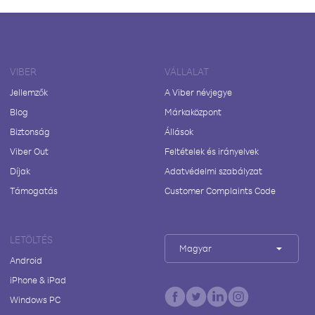
VIBER
VÁLLALAT
Jellemzők
A Viber névjegye
Blog
Márkaközpont
Biztonság
Állások
Viber Out
Feltételek és irányelvek
Díjak
Adatvédelmi szabályzat
Támogatás
Customer Complaints Code
LETÖLTÉS
Magyar
Android
iPhone & iPad
Windows PC