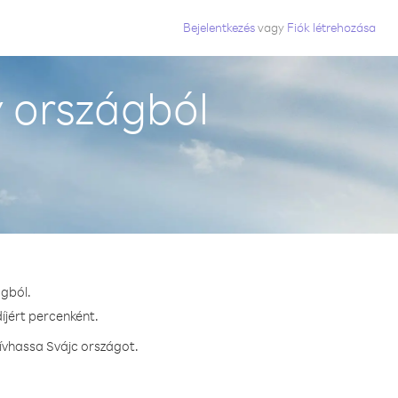
Bejelentkezés
vagy
Fiók létrehozása
 országból
ágból.
íjért percenként.
ívhassa Svájc országot.