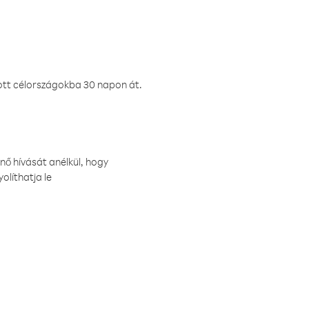
ztott célországokba 30 napon át.
nő hívását anélkül, hogy
olíthatja le