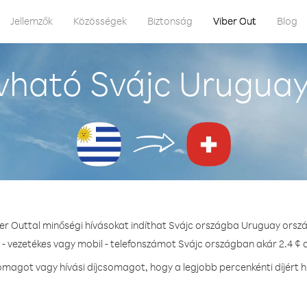
Jellemzők
Közösségek
Biztonság
Viber Out
Blog
vható Svájc Uruguay
er Outtal minőségi hívásokat indíthat Svájc országba Uruguay orsz
 - vezetékes vagy mobil - telefonszámot Svájc országban akár 2.4 ¢ d
magot vagy hívási díjcsomagot, hogy a legjobb percenkénti díjért h