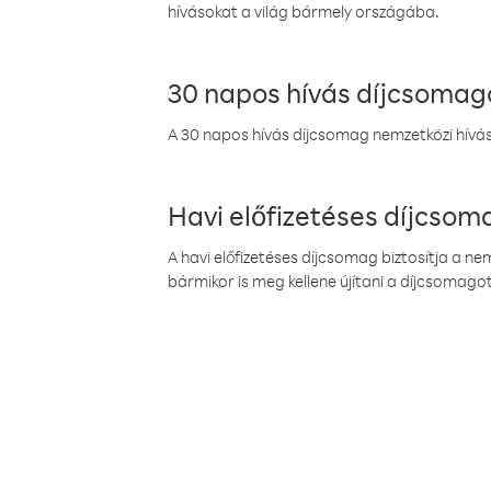
hívásokat a világ bármely országába.
30 napos hívás díjcsomag
A 30 napos hívás díjcsomag nemzetközi híváso
Havi előfizetéses díjcso
A havi előfizetéses díjcsomag biztosítja a n
bármikor is meg kellene újítani a díjcsomagot