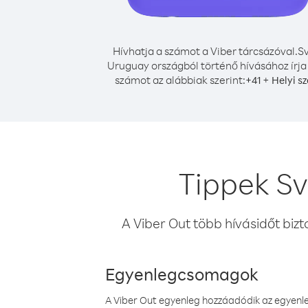
Hívhatja a számot a Viber tárcsázóval.
Sv
Uruguay országból történő hívásához írja
számot az alábbiak szerint:
+
+
41
Helyi s
Tippek Sv
A Viber Out több hívásidőt bizt
Egyenlegcsomagok
A Viber Out egyenleg hozzáadódik az egyenleg