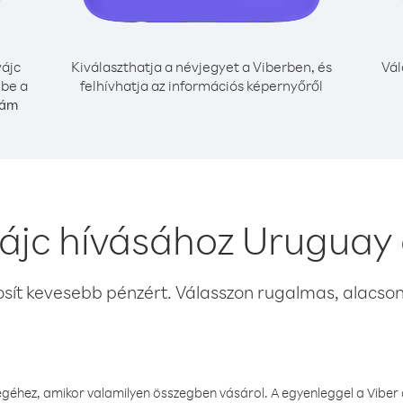
ájc
Kiválaszthatja a névjegyet a Viberben, és
Vál
 be a
felhívhatja az információs képernyőről
zám
ájc hívásához Uruguay
osít kevesebb pénzért. Válasszon rugalmas, alacsony
éhez, amikor valamilyen összegben vásárol. A egyenleggel a Viber a