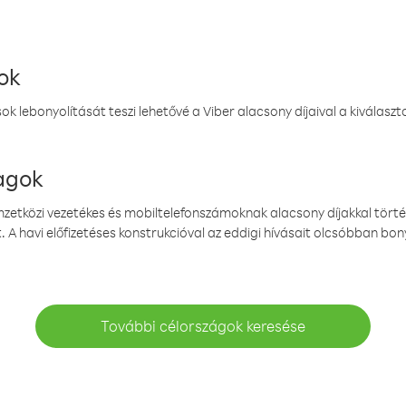
ok
k lebonyolítását teszi lehetővé a Viber alacsony díjaival a kiválas
magok
emzetközi vezetékes és mobiltelefonszámoknak alacsony díjakkal törté
. A havi előfizetéses konstrukcióval az eddigi hívásait olcsóbban bony
További célországok keresése