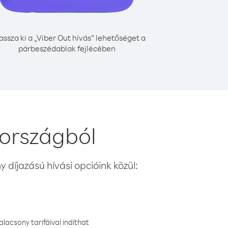
assza ki a „Viber Out hívás” lehetőséget a
párbeszédablak fejlécében
 országból
 díjazású hívási opcióink közül:
lacsony tarifáival indíthat