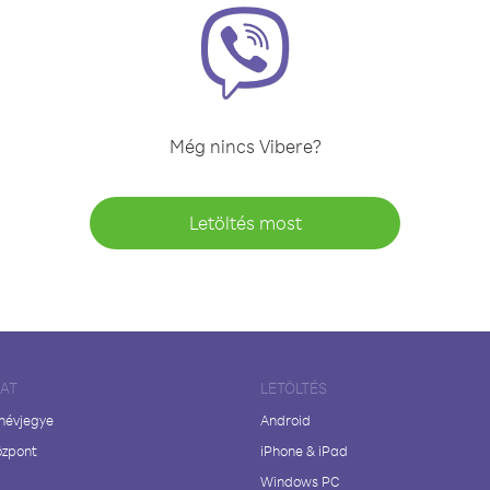
Még nincs Vibere?
Letöltés most
LAT
LETÖLTÉS
 névjegye
Android
özpont
iPhone & iPad
Windows PC