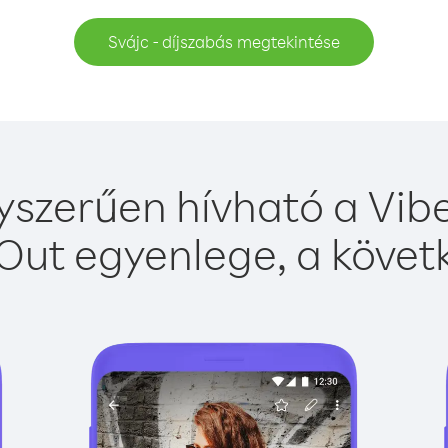
Svájc - díjszabás megtekintése
yszerűen hívható a Vibe
Out egyenlege, a követk