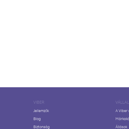
VIBER
VÁLLA
Jellemzők
A Viber
Blog
Márkak
Biztonság
Állások