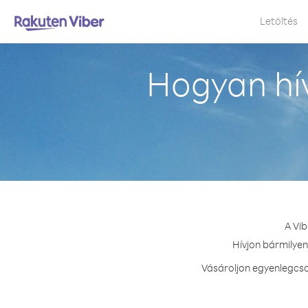
Letöltés
Hogyan hí
A Vib
Hívjon bármilyen
Vásároljon egyenlegcso