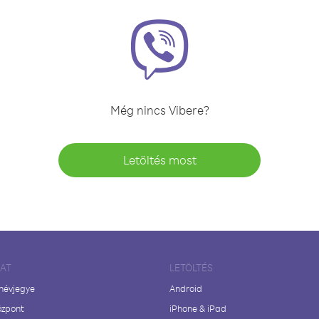
Még nincs Vibere?
Letöltés most
LAT
LETÖLTÉS
 névjegye
Android
özpont
iPhone & iPad