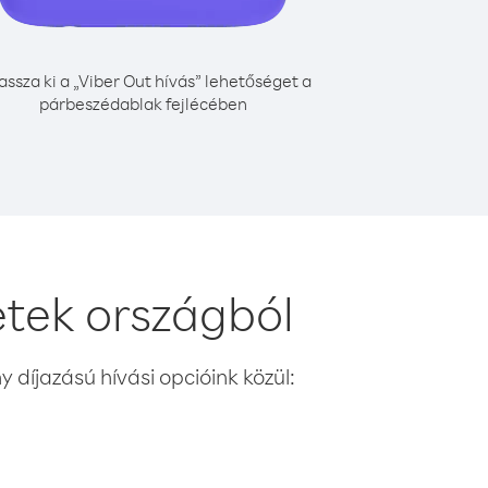
assza ki a „Viber Out hívás” lehetőséget a
párbeszédablak fejlécében
etek országból
 díjazású hívási opcióink közül: