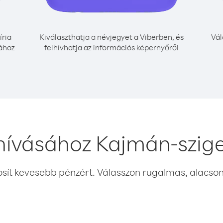
íria
Kiválaszthatja a névjegyet a Viberben, és
Vál
ához
felhívhatja az információs képernyőről
 hívásához Kajmán-szig
osít kevesebb pénzért. Válasszon rugalmas, alacsony