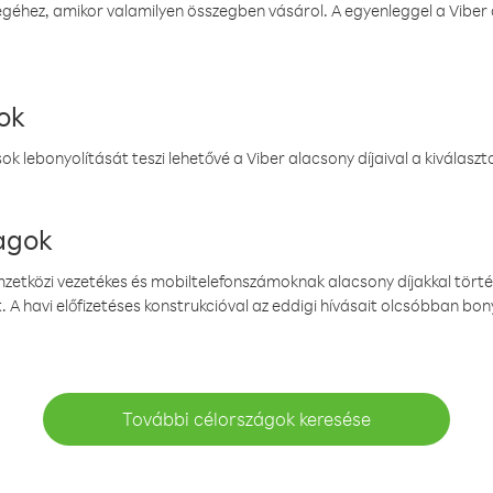
éhez, amikor valamilyen összegben vásárol. A egyenleggel a Viber a
ok
k lebonyolítását teszi lehetővé a Viber alacsony díjaival a kiválas
magok
emzetközi vezetékes és mobiltelefonszámoknak alacsony díjakkal törté
. A havi előfizetéses konstrukcióval az eddigi hívásait olcsóbban bony
További célországok keresése