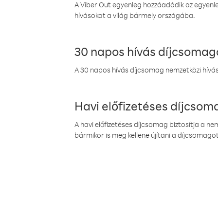
A Viber Out egyenleg hozzáadódik az egyenleg
hívásokat a világ bármely országába.
30 napos hívás díjcsomag
A 30 napos hívás díjcsomag nemzetközi híváso
Havi előfizetéses díjcso
A havi előfizetéses díjcsomag biztosítja a n
bármikor is meg kellene újítani a díjcsomagot