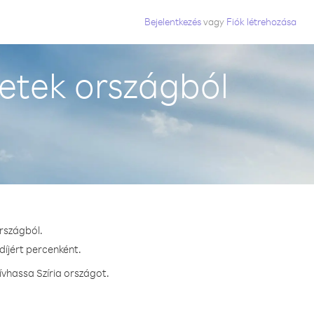
Bejelentkezés
vagy
Fiók létrehozása
etek országból
országból.
díjért percenként.
vhassa Szíria országot.