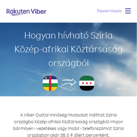
Bejelentkezés
Togg
navig
Hogyan hívható Szíria
Közép-afrikai Köztársaság
országból
A Viber Outtal minőségi hívásokat indíthat Szíria
országba Közép-afrikai Köztársaság országból.
Hívjon
bármilyen - vezetékes vagy mobil - telefonszámot Szíria
országban akár 38.0 ¢ díjért percenként.