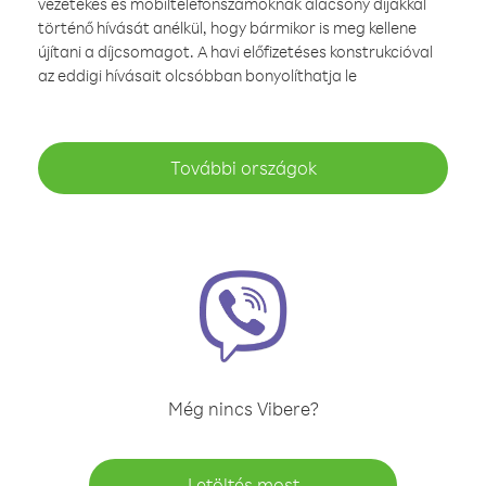
vezetékes és mobiltelefonszámoknak alacsony díjakkal
történő hívását anélkül, hogy bármikor is meg kellene
újítani a díjcsomagot. A havi előfizetéses konstrukcióval
az eddigi hívásait olcsóbban bonyolíthatja le
További országok
Még nincs Vibere?
Letöltés most