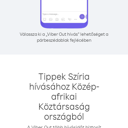
Válassza ki a „Viber Out hívás” lehetőséget a
párbeszédablak fejlécében
Tippek Szíria
hívásához Közép-
afrikai
Köztársaság
országból
A Viber Out több hívásidőt biztosít