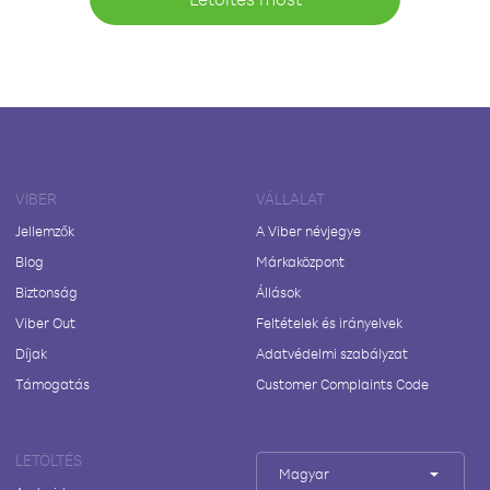
VIBER
VÁLLALAT
Jellemzők
A Viber névjegye
Blog
Márkaközpont
Biztonság
Állások
Viber Out
Feltételek és irányelvek
Díjak
Adatvédelmi szabályzat
Támogatás
Customer Complaints Code
LETÖLTÉS
Magyar