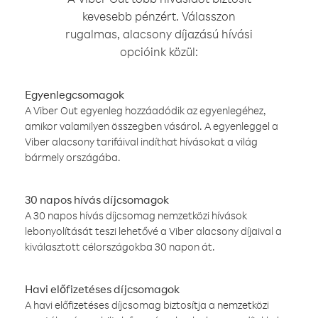
kevesebb pénzért. Válasszon
rugalmas, alacsony díjazású hívási
opcióink közül:
Egyenlegcsomagok
A Viber Out egyenleg hozzáadódik az egyenlegéhez,
amikor valamilyen összegben vásárol. A egyenleggel a
Viber alacsony tarifáival indíthat hívásokat a világ
bármely országába.
30 napos hívás díjcsomagok
A 30 napos hívás díjcsomag nemzetközi hívások
lebonyolítását teszi lehetővé a Viber alacsony díjaival a
kiválasztott célországokba 30 napon át.
Havi előfizetéses díjcsomagok
A havi előfizetéses díjcsomag biztosítja a nemzetközi