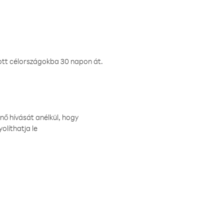
ztott célországokba 30 napon át.
nő hívását anélkül, hogy
olíthatja le