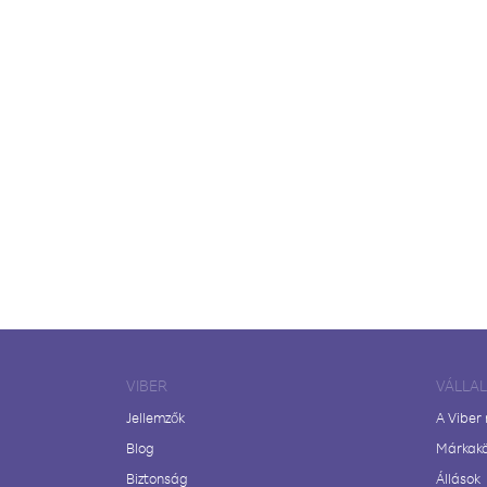
VIBER
VÁLLA
Jellemzők
A Viber
Blog
Márkak
Biztonság
Állások