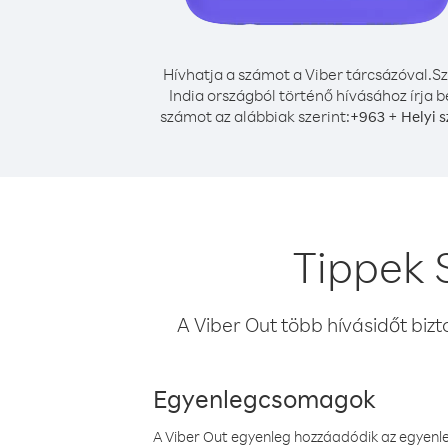
Hívhatja a számot a Viber tárcsázóval.
Sz
India országból történő hívásához írja b
számot az alábbiak szerint:
+
+
963
Helyi 
Tippek S
A Viber Out több hívásidőt bizt
Egyenlegcsomagok
A Viber Out egyenleg hozzáadódik az egyenleg