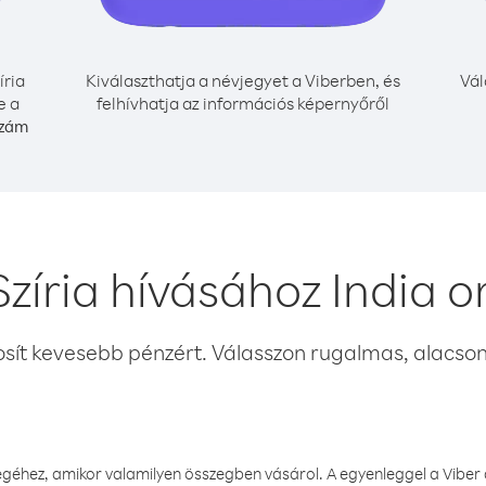
íria
Kiválaszthatja a névjegyet a Viberben, és
Vál
e a
felhívhatja az információs képernyőről
szám
zíria hívásához India 
osít kevesebb pénzért. Válasszon rugalmas, alacsony
éhez, amikor valamilyen összegben vásárol. A egyenleggel a Viber a