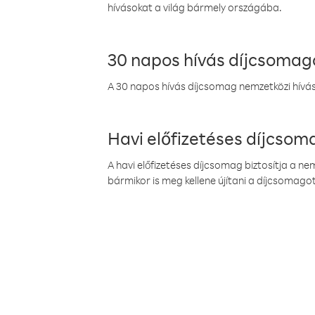
hívásokat a világ bármely országába.
30 napos hívás díjcsomag
A 30 napos hívás díjcsomag nemzetközi híváso
Havi előfizetéses díjcso
A havi előfizetéses díjcsomag biztosítja a n
bármikor is meg kellene újítani a díjcsomagot