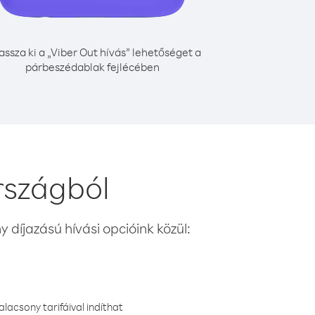
assza ki a „Viber Out hívás” lehetőséget a
párbeszédablak fejlécében
országból
 díjazású hívási opcióink közül:
lacsony tarifáival indíthat