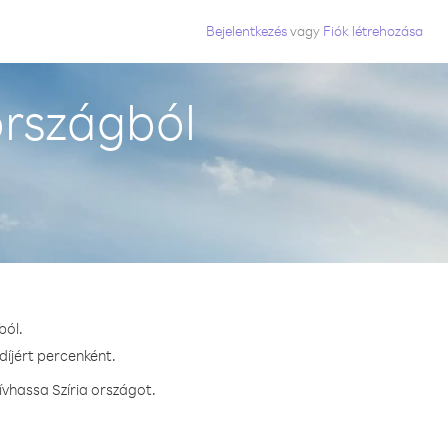
Bejelentkezés
vagy
Fiók létrehozása
országból
ból.
díjért percenként.
vhassa Szíria országot.