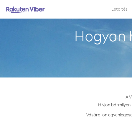
Letöltés
Hogyan h
A V
Hívjon bármilyen 
Vásároljon egyenlegcso