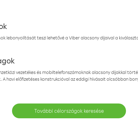
ok
k lebonyolítását teszi lehetővé a Viber alacsony díjaival a kiválas
magok
emzetközi vezetékes és mobiltelefonszámoknak alacsony díjakkal törté
. A havi előfizetéses konstrukcióval az eddigi hívásait olcsóbban bony
További célországok keresése