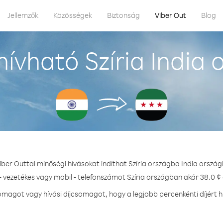
Jellemzők
Közösségek
Biztonság
Viber Out
Blog
ívható Szíria India 
iber Outtal minőségi hívásokat indíthat Szíria országba India ország
- vezetékes vagy mobil - telefonszámot Szíria országban akár 38.0 ¢ 
magot vagy hívási díjcsomagot, hogy a legjobb percenkénti díjért hí