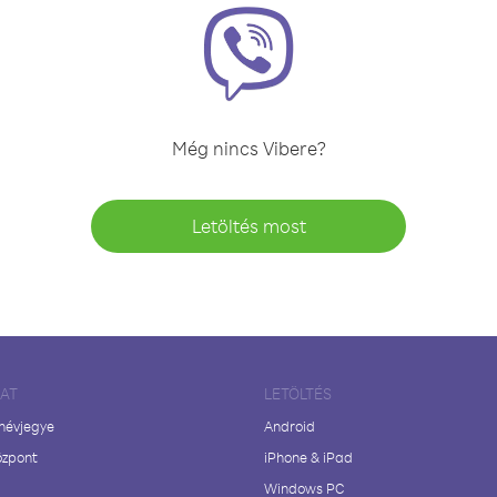
Még nincs Vibere?
Letöltés most
LAT
LETÖLTÉS
 névjegye
Android
özpont
iPhone & iPad
Windows PC