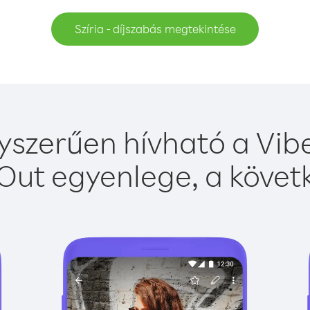
Szíria - díjszabás megtekintése
gyszerűen hívható a Vibe
Out egyenlege, a követk