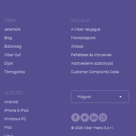
VIBER
VÁLLALAT
Jellemzők
A Viber névjegye
Blog
Márkaközpont
Biztonság
Állások
Viber Out
Feltételek és irányelvek
Díjak
Adatvédelmi szabályzat
Támogatás
Customer Complaints Code
LETÖLTÉS
Magyar
Android
iPhone & iPad
Windows PC
Mac
©
2026
Viber Media S.à r.l.
Linux