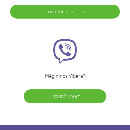
További országok
Még nincs Vibere?
Letöltés most