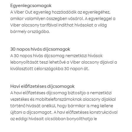
Egyenlegcsomagok
A Viber Out egyenleg hozzáadódik az egyenlegéhez,
amikor valamilyen összegben vásárol. A egyenleggel a
Viber alacsony tarifáival indíthat hívásokat a világ
bármely országába.
30 napos hívás díjcsomagok
A 30 napos hívás díjcsomag nemzetközi hívások
lebonyolítását teszi lehetővé a Viber alacsony díjaival a
kiválasztott célországokba 30 napon át.
Havi előfizetéses díjcsomagok
A havi előfizetéses díjcsomag biztosítja a nemzetközi
vezetékes és mobiltelefonszámoknak alacsony díjakkal
történő hívását anélkül, hogy bármikor is meg kellene
újítani a díjcsomagot. A havi előfizetéses konstrukcióval
az eddigi hívásait olcsóbban bonyolíthatja le