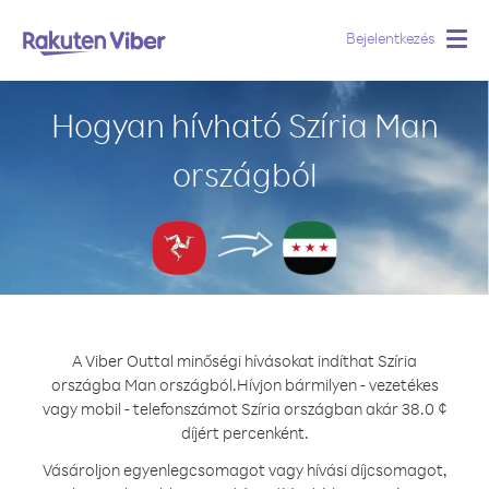
Bejelentkezés
Togg
navig
Hogyan hívható Szíria Man
országból
A Viber Outtal minőségi hívásokat indíthat Szíria
országba Man országból.
Hívjon bármilyen - vezetékes
vagy mobil - telefonszámot Szíria országban akár 38.0 ¢
díjért percenként.
Vásároljon egyenlegcsomagot vagy hívási díjcsomagot,